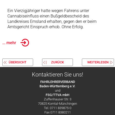
Ein Vierzigjähriger hatte wegen Fahrens unter
Cannabiseinfluss einen Bußgeldbescheid des
Landkreises Emsland erhalten, gegen den er beim
Amtsgericht Einspruch erhob. Ohne Erfolg.
... mehr
ÜBERSICHT
ZURÜCK
WEITERLESEN
Kontaktieren Sie uns!
FAHRLEHRERVERBAND
Baden-Württemberg e.V.
und
FSG/TTVA mbH
Zuffenhauser Str. 3
70825 Korntal-Münchingen
Tel. 0711 839875-0
Fax 0711 8380211