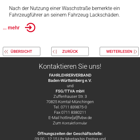
Nach der Nutzung einer Waschstraße bemerkte ein
Fahrzeugführer an seinem Fahrzeug Lackschäden.
... mehr
ÜBERSICHT
ZURÜCK
WEITERLESEN
Kontaktieren Sie uns!
FAHRLEHRERVERBAND
Baden-Württemberg e.V.
und
FSG/TTVA mbH
Zuffenhauser Str. 3
70825 Korntal-Münchingen
Tel. 0711 839875-0
Fax 0711 8380211
E-Mail hotline[at]flvbw.de
Zum
Kontaktformular
Öffnungszeiten der Geschäftsstelle:
09.00 - 12.15 Uhr Montag bis Freitag und