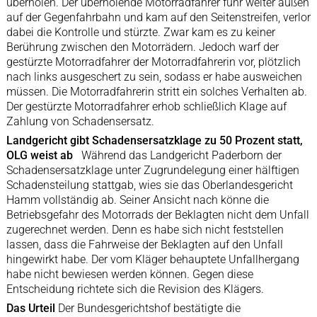
überholen. Der überholende Motorradfahrer fuhr weiter außen
auf der Gegenfahrbahn und kam auf den Seitenstreifen, verlor
dabei die Kontrolle und stürzte. Zwar kam es zu keiner
Berührung zwischen den Motorrädern. Jedoch warf der
gestürzte Motorradfahrer der Motorradfahrerin vor, plötzlich
nach links ausgeschert zu sein, sodass er habe ausweichen
müssen. Die Motorradfahrerin stritt ein solches Verhalten ab.
Der gestürzte Motorradfahrer erhob schließlich Klage auf
Zahlung von Schadensersatz.
Landgericht gibt Schadensersatzklage zu 50 Prozent statt,
OLG weist ab
Während das Landgericht Paderborn der
Schadensersatzklage unter Zugrundelegung einer hälftigen
Schadensteilung stattgab, wies sie das Oberlandesgericht
Hamm vollständig ab. Seiner Ansicht nach könne die
Betriebsgefahr des Motorrads der Beklagten nicht dem Unfall
zugerechnet werden. Denn es habe sich nicht feststellen
lassen, dass die Fahrweise der Beklagten auf den Unfall
hingewirkt habe. Der vom Kläger behauptete Unfallhergang
habe nicht bewiesen werden können. Gegen diese
Entscheidung richtete sich die Revision des Klägers.
Das Urteil
Der Bundesgerichtshof bestätigte die