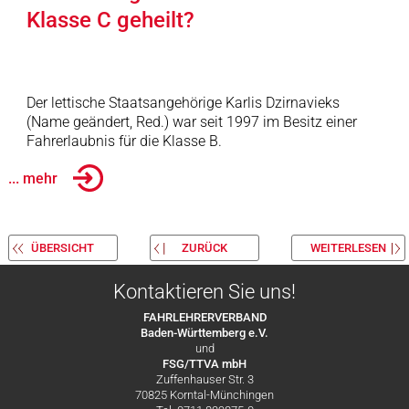
Klasse C geheilt?
Der lettische Staatsangehörige Karlis Dzirnavieks
(Name geändert, Red.) war seit 1997 im Besitz einer
Fahrerlaubnis für die Klasse B.
... mehr
ÜBERSICHT
ZURÜCK
WEITERLESEN
Kontaktieren Sie uns!
FAHRLEHRERVERBAND
Baden-Württemberg e.V.
und
FSG/TTVA mbH
Zuffenhauser Str. 3
70825 Korntal-Münchingen