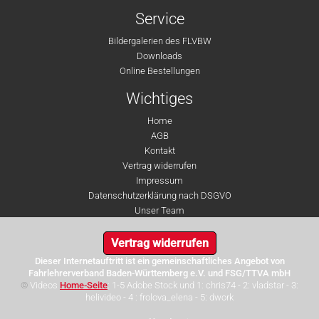
Service
Bildergalerien des FLVBW
Downloads
Online Bestellungen
Wichtiges
Home
AGB
Kontakt
Vertrag widerrufen
Impressum
Datenschutzerklärung nach DSGVO
Unser Team
Vertrag widerrufen
Dieser Internetauftritt ist ein gemeinschaftliches Angebot von
Fahrlehrerverband Baden-Württemberg e.V. und FSG/TTVA mbH
©
Videos
Home-Seite
: 1-5 Adobe Stock und 1: chris74 - 2: vladstar - 3:
helivideo - 4 : frolova_elena - 5: dwork