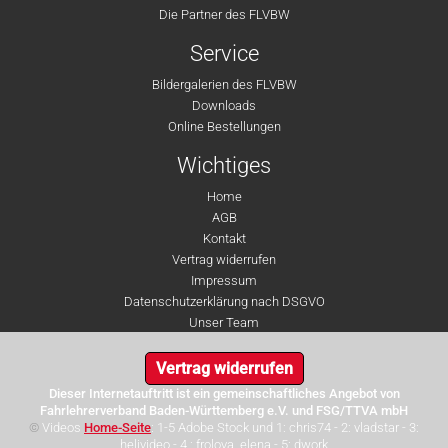
Die Partner des FLVBW
Service
Bildergalerien des FLVBW
Downloads
Online Bestellungen
Wichtiges
Home
AGB
Kontakt
Vertrag widerrufen
Impressum
Datenschutzerklärung nach DSGVO
Unser Team
Vertrag widerrufen
Dieser Internetauftritt ist ein gemeinschaftliches Angebot von
Fahrlehrerverband Baden-Württemberg e.V. und FSG/TTVA mbH
©
Videos
Home-Seite
: 1-5 Adobe Stock und 1: chris74 - 2: vladstar - 3:
helivideo - 4 : frolova_elena - 5: dwork