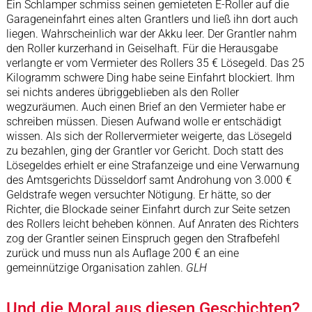
Ein Schlamper schmiss seinen gemieteten E-Roller auf die
Garageneinfahrt eines alten Grantlers und ließ ihn dort auch
liegen. Wahrscheinlich war der Akku leer. Der Grantler nahm
den Roller kurzerhand in Geiselhaft. Für die Herausgabe
verlangte er vom Vermieter des Rollers 35 € Lösegeld. Das 25
Kilogramm schwere Ding habe seine Einfahrt blockiert. Ihm
sei nichts anderes übriggeblieben als den Roller
wegzuräumen. Auch einen Brief an den Vermieter habe er
schreiben müssen. Diesen Aufwand wolle er entschädigt
wissen. Als sich der Rollervermieter weigerte, das Lösegeld
zu bezahlen, ging der Grantler vor Gericht. Doch statt des
Lösegeldes erhielt er eine Strafanzeige und eine Verwarnung
des Amtsgerichts Düsseldorf samt Androhung von 3.000 €
Geldstrafe wegen versuchter Nötigung. Er hätte, so der
Richter, die Blockade seiner Einfahrt durch zur Seite setzen
des Rollers leicht beheben können. Auf Anraten des Richters
zog der Grantler seinen Einspruch gegen den Strafbefehl
zurück und muss nun als Auflage 200 € an eine
gemeinnützige Organisation zahlen.
GLH
Und die Moral aus diesen Geschichten?