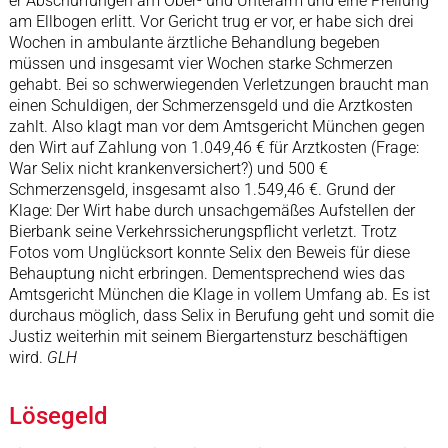
er Abschürfungen am Ober- und Unterarm und eine Prellung
am Ellbogen erlitt. Vor Gericht trug er vor, er habe sich drei
Wochen in ambulante ärztliche Behandlung begeben
müssen und insgesamt vier Wochen starke Schmerzen
gehabt. Bei so schwerwiegenden Verletzungen braucht man
einen Schuldigen, der Schmerzensgeld und die Arztkosten
zahlt. Also klagt man vor dem Amtsgericht München gegen
den Wirt auf Zahlung von 1.049,46 € für Arztkosten (Frage:
War Selix nicht krankenversichert?) und 500 €
Schmerzensgeld, insgesamt also 1.549,46 €. Grund der
Klage: Der Wirt habe durch unsachgemäßes Aufstellen der
Bierbank seine Verkehrssicherungspflicht verletzt. Trotz
Fotos vom Unglücksort konnte Selix den Beweis für diese
Behauptung nicht erbringen. Dementsprechend wies das
Amtsgericht München die Klage in vollem Umfang ab. Es ist
durchaus möglich, dass Selix in Berufung geht und somit die
Justiz weiterhin mit seinem Biergartensturz beschäftigen
wird.
GLH
Lösegeld