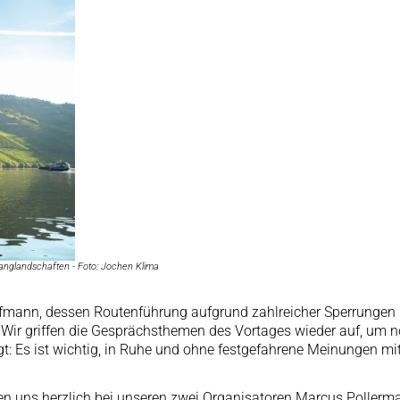
anglandschaften - Foto: Jochen Klima
ufmann, dessen Routenführung aufgrund zahlreicher Sperrunge
. Wir griffen die Gesprächsthemen des Vortages wieder auf, um no
t: Es ist wichtig, in Ruhe und ohne festgefahrene Meinungen m
uns herzlich bei unseren zwei Organisatoren Marcus Pollermann