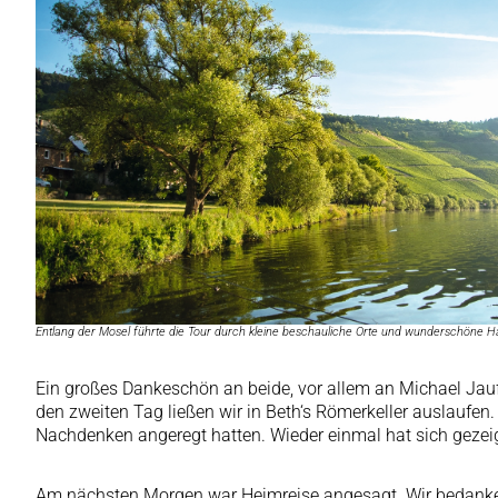
Entlang der Mosel führte die Tour durch kleine beschauliche Orte und wunderschöne H
Ein großes Dankeschön an beide, vor allem an Michael Ja
den zweiten Tag ließen wir in Beth‘s Römerkeller auslaufen
Nachdenken angeregt hatten. Wieder einmal hat sich gezeig
Am nächsten Morgen war Heimreise angesagt. Wir bedanken 