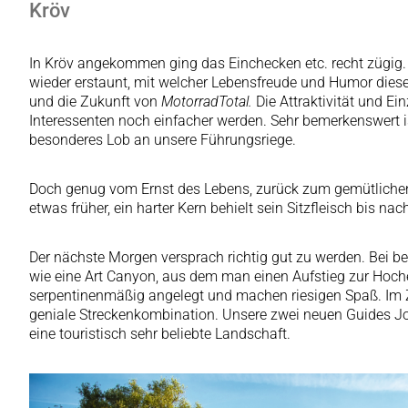
Kröv
In Kröv angekommen ging das Einchecken etc. recht zügig.
wieder erstaunt, mit welcher Lebensfreude und Humor dies
und die Zukunft von
MotorradTotal.
Die Attraktivität und E
Interessenten noch einfacher werden. Sehr bemerkenswert is
besonderes Lob an unsere Führungsriege.
Doch genug vom Ernst des Lebens, zurück zum gemütlichen Te
etwas früher, ein harter Kern behielt sein Sitzfleisch bis nac
Der nächste Morgen versprach richtig gut zu werden. Bei be
wie eine Art Canyon, aus dem man einen Aufstieg zur Hoch
serpentinenmäßig angelegt und machen riesigen Spaß. Im 
geniale Streckenkombination. Unsere zwei neuen Guides J
eine touristisch sehr beliebte Landschaft.