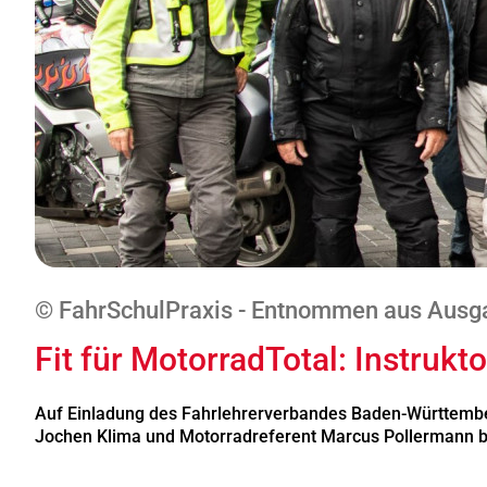
© FahrSchulPraxis - Entnommen aus Ausg
Fit für MotorradTotal: Instru
Auf Einladung des Fahrlehrerverbandes Baden-Württember
Jochen Klima und Motorradreferent Marcus Pollermann be