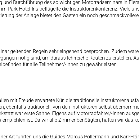
ng und Durchführung des so wichtigen Motorradseminars in Fiera 
m Park Hotel Iris beflügelte die Instruktorenkonferenz. Viele un
vierung der Anlage bietet den Gästen ein noch geschmackvoller
inar geltenden Regeln sehr eingehend besprochen. Zudem waren
rlegungen nötig sind, um daraus lehrreiche Routen zu erstellen.
lbefinden für alle Teilnehmer/-innen zu gewährleisten.
len mit Freude erwartete Kür: die traditionelle Instruktorenaus
den, ebenfalls traditionell, von den Instruktoren selbst übernom
statt war erste Sahne. Eigens auf Motorradfahrer/-innen ausgel
u empfehlen ist. Da wir alle Zimmer benötigten, hatten wir das ko
ner Art führten uns die Guides Marcus Pollermann und Karl-Hein