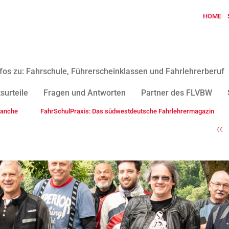
HOME
fos zu: Fahrschule, Führerscheinklassen und Fahrlehrerberuf
surteile
Fragen und Antworten
Partner des FLVBW
ranche
FahrSchulPraxis: Das südwestdeutsche Fahrlehrermagazin