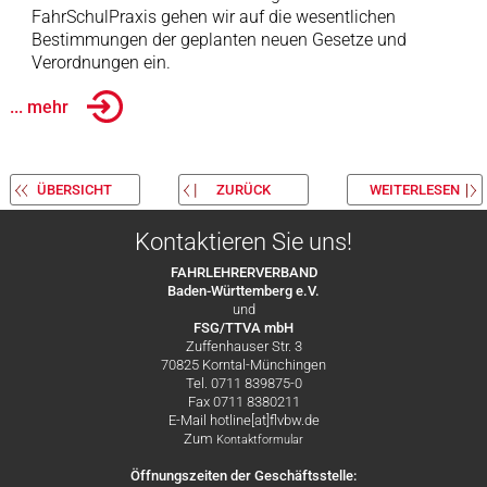
FahrSchulPraxis gehen wir auf die wesentlichen
Bestimmungen der geplanten neuen Gesetze und
Verordnungen ein.
... mehr
ÜBERSICHT
ZURÜCK
WEITERLESEN
Kontaktieren Sie uns!
FAHRLEHRERVERBAND
Baden-Württemberg e.V.
und
FSG/TTVA mbH
Zuffenhauser Str. 3
70825 Korntal-Münchingen
Tel. 0711 839875-0
Fax 0711 8380211
E-Mail hotline[at]flvbw.de
Zum
Kontaktformular
Öffnungszeiten der Geschäftsstelle: