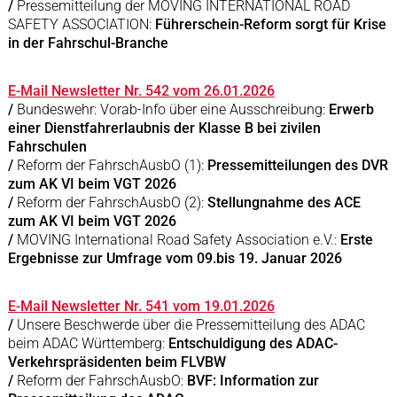
/
Pressemitteilung der MOVING INTERNATIONAL ROAD
SAFETY ASSOCIATION:
Führerschein-Reform sorgt für Krise
in der Fahrschul-Branche
E-Mail Newsletter Nr. 542 vom 26.01.2026
/
Bundeswehr: Vorab-Info über eine Ausschreibung:
Erwerb
einer Dienstfahrerlaubnis der Klasse B bei zivilen
Fahrschulen
/
Reform der FahrschAusbO (1):
Pressemitteilungen des DVR
zum AK VI beim VGT 2026
/
Reform der FahrschAusbO (2):
Stellungnahme des ACE
zum AK VI beim VGT 2026
/
MOVING International Road Safety Association e.V.:
Erste
Ergebnisse zur Umfrage vom 09.bis 19. Januar 2026
E-Mail Newsletter Nr. 541 vom 19.01.2026
/
Unsere Beschwerde über die Pressemitteilung des ADAC
beim ADAC Württemberg:
Entschuldigung des ADAC-
Verkehrspräsidenten beim FLVBW
/
Reform der FahrschAusbO:
BVF: Information zur