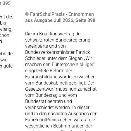
e 395
© FahrSchulPraxis - Entnommen
ent des
aus Ausgabe Juli 2026, Seite 398
bis
ierig,
Die im Koalitionsvertrag der
schon
schwarz-roten Bundesregierung
d
vereinbarte und von
Bundesverkehrsminister Patrick
bhilfe
Schnieder unter dem Slogan „Wir
owie
machen den Führerschein billiger“
r gute
eingeleitete Reform der
Fahrausbildung wurde inzwischen
vom Bundeskabinett gebilligt. Der
Gesetzentwurf muss nun zunächst
vom Bundestag und vom
Bundesrat beraten und
verabschiedet werden. In dieser
und in den nächsten Ausgaben der
FahrSchulPraxis gehen wir auf die
wesentlichen Bestimmungen der