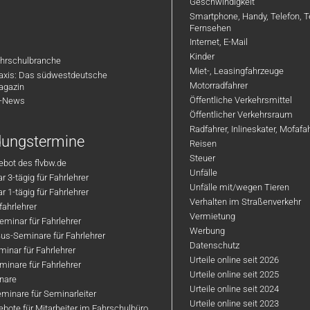
Geschwindigkeit
Smartphone, Handy, Telefon, T
Fernsehen
Internet, E-Mail
Kinder
hrschulbranche
Miet-, Leasingfahrzeuge
axis: Das südwestdeutsche
Motorradfahrer
agazin
Öffentliche Verkehrsmittel
R-News
Öffentlicher Verkehrsraum
Radfahrer, Inlineskater, Mofaf
ldungstermine
Reisen
Steuer
bot des flvbw.de
Unfälle
 3-tägig für Fahrlehrer
Unfälle mit/wegen Tieren
 1-tägig für Fahrlehrer
Verhalten im Straßenverkehr
ahrlehrer
Vermietung
minar für Fahrlehrer
Werbung
us-Seminare für Fahrlehrer
Datenschutz
inar für Fahrlehrer
Urteile online seit 2026
inare für Fahrlehrer
Urteile online seit 2025
nare
Urteile online seit 2024
minare für Seminarleiter
Urteile online seit 2023
bote für Mitarbeiter im Fahrschulbüro