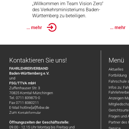
„Willkommen im Team Vision Zero“
des Verkehrsministeriums Baden-
Württemberg zu beteiligen.
... mehr
... mehr
Kontaktieren Sie uns!
Menü
FAHRLEHRERVERBAND
Aktuelles
Baden-Württemberg e.V.
Fortbildung
und
Fahrschule 
FSG/TTVA mbH
Infos zu: Fa
Zuffenhauser Str. 3
Fahrlehrerbe
70825 Korntal-Münchingen
Tel. 0711 839875-0
Anzeigen-Ma
Fax 0711 8380211
Mitgliedsch
E-Mail hotline[at]flvbw.de
Gerichtsurte
Zum
Kontaktformular
Fragen und 
Öffnungszeiten der Geschäftsstelle:
Partner des
09.00 - 12.15 Uhr Montag bis Freitag und
Service