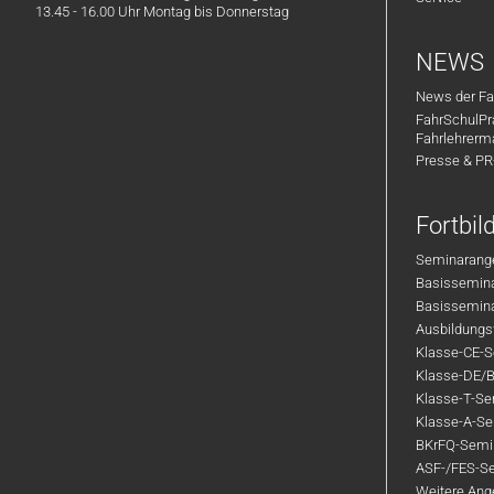
13.45 - 16.00 Uhr Montag bis Donnerstag
NEWS
News der Fa
FahrSchulPr
Fahrlehrerm
Presse & P
Fortbi
Seminarange
Basisseminar
Basisseminar
Ausbildungsf
Klasse-CE-Se
Klasse-DE/B
Klasse-T-Sem
Klasse-A-Sem
BKrFQ-Semi
ASF-/FES-Se
Weitere Ange