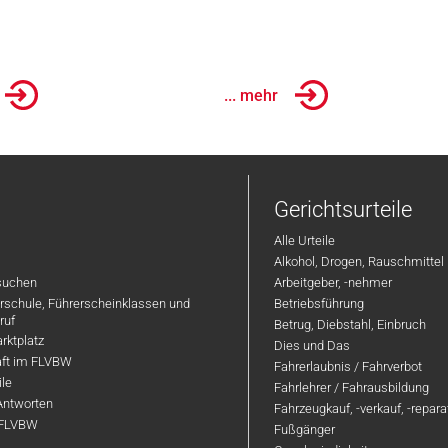
... mehr
Gerichtsurteile
Alle Urteile
Alkohol, Drogen, Rauschmittel
suchen
Arbeitgeber, -nehmer
hrschule, Führerscheinklassen und
Betriebsführung
ruf
Betrug, Diebstahl, Einbruch
rktplatz
Dies und Das
aft im FLVBW
Fahrerlaubnis / Fahrverbot
ile
Fahrlehrer / Fahrausbildung
Antworten
Fahrzeugkauf, -verkauf, -repar
 FLVBW
Fußgänger