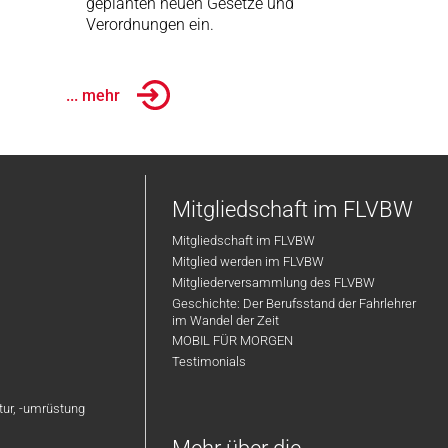
geplanten neuen Gesetze und
Verordnungen ein.
... mehr
Mitgliedschaft im FLVBW
Mitgliedschaft im FLVBW
Mitglied werden im FLVBW
Mitgliederversammlung des FLVBW
Geschichte: Der Berufsstand der Fahrlehrer
im Wandel der Zeit
MOBIL FÜR MORGEN
Testimonials
atur, -umrüstung