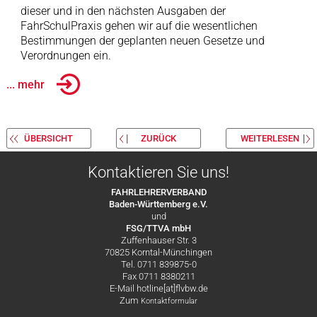
dieser und in den nächsten Ausgaben der
FahrSchulPraxis gehen wir auf die wesentlichen
Bestimmungen der geplanten neuen Gesetze und
Verordnungen ein.
... mehr
ÜBERSICHT
ZURÜCK
WEITERLESEN
Kontaktieren Sie uns!
FAHRLEHRERVERBAND
Baden-Württemberg e.V.
und
FSG/TTVA mbH
Zuffenhauser Str. 3
70825 Korntal-Münchingen
Tel. 0711 839875-0
Fax 0711 8380211
E-Mail hotline[at]flvbw.de
Zum
Kontaktformular