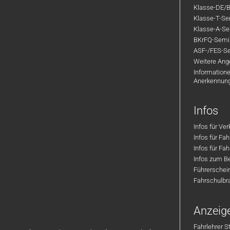
Klasse-DE/B
Klasse-T-Sem
Klasse-A-Sem
BKrFQ-Semi
ASF-/FES-Se
Weitere Ange
Informatione
Anerkennun
Infos
Infos für Ve
Infos für Fa
Infos für Fah
Infos zum Be
Führerschei
Fahrschulbr
Anzeig
Fahrlehrer S