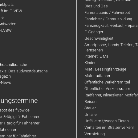
rktplatz
Dies und Das
aft im FLVBW
Fahrerlaubnis / Fahrverbot
ile
Fahrlehrer / Fahrausbildung
Antworten
Fahrzeugkauf, -verkauf, -repar
 FLVBW
Fußgänger
Geschwindigkeit
Smartphone, Handy, Telefon, T
Fernsehen
Internet, E-Mail
Kinder
hrschulbranche
Miet-, Leasingfahrzeuge
axis: Das südwestdeutsche
Motorradfahrer
agazin
Öffentliche Verkehrsmittel
R-News
Öffentlicher Verkehrsraum
Radfahrer, Inlineskater, Mofaf
ldungstermine
Reisen
Steuer
bot des flvbw.de
Unfälle
 3-tägig für Fahrlehrer
Unfälle mit/wegen Tieren
 1-tägig für Fahrlehrer
Verhalten im Straßenverkehr
ahrlehrer
Vermietung
minar für Fahrlehrer