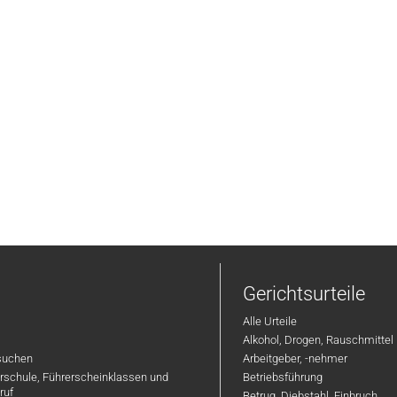
Gerichtsurteile
Alle Urteile
Alkohol, Drogen, Rauschmittel
suchen
Arbeitgeber, -nehmer
hrschule, Führerscheinklassen und
Betriebsführung
ruf
Betrug, Diebstahl, Einbruch