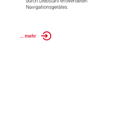
durch Diebstahl entwendeten
Navigationsgerätes.
... mehr