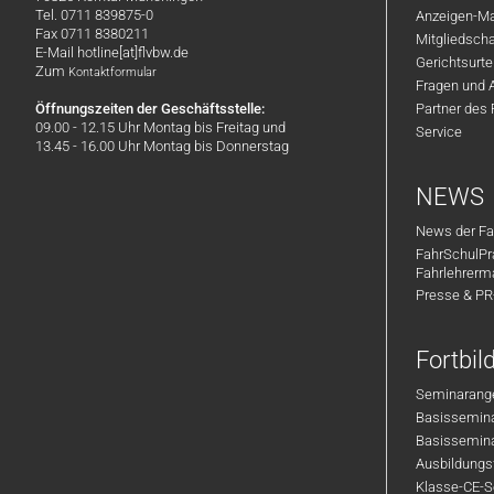
Tel. 0711 839875-0
Anzeigen-Ma
Fax 0711 8380211
Mitgliedsch
E-Mail hotline[at]flvbw.de
Gerichtsurte
Zum
Kontaktformular
Fragen und 
Öffnungszeiten der Geschäftsstelle:
Partner des
09.00 - 12.15 Uhr Montag bis Freitag und
Service
13.45 - 16.00 Uhr Montag bis Donnerstag
NEWS
News der Fa
FahrSchulPr
Fahrlehrerm
Presse & P
Fortbi
Seminarange
Basisseminar
Basisseminar
Ausbildungsf
Klasse-CE-Se