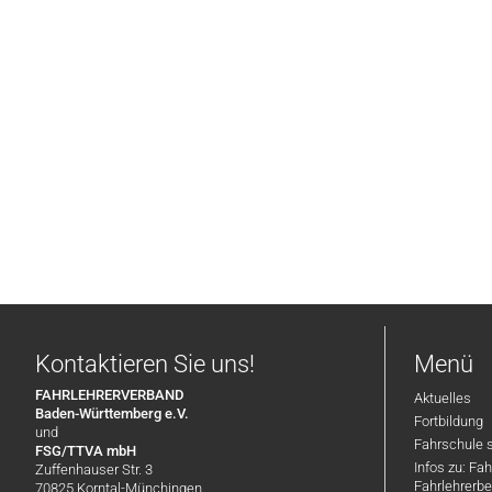
Kontaktieren Sie uns!
Menü
FAHRLEHRERVERBAND
Aktuelles
Baden-Württemberg e.V.
Fortbildung
und
Fahrschule 
FSG/TTVA mbH
Infos zu: Fa
Zuffenhauser Str. 3
Fahrlehrerbe
70825 Korntal-Münchingen