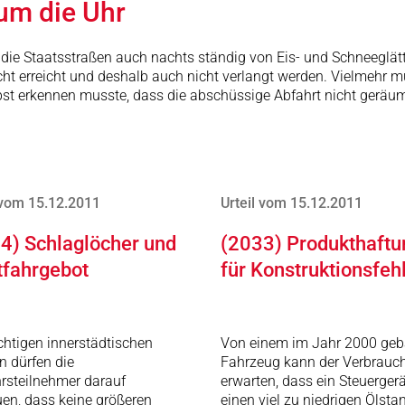
 um die Uhr
ss die Staatsstraßen auch nachts ständig von Eis- und Schneeglätt
ht erreicht und deshalb auch nicht verlangt werden. Vielmehr m
lbst erkennen musste, dass die abschüssige Abfahrt nicht geräum
 vom 15.12.2011
Urteil vom 15.12.2011
4) Schlaglöcher und
(2033) Produkthaftu
tfahrgebot
für Konstruktionsfeh
chtigen innerstädtischen
Von einem im Jahr 2000 geb
n dürfen die
Fahrzeug kann der Verbrauc
rsteilnehmer darauf
erwarten, dass ein Steuergerä
uen, dass keine größeren
einen viel zu niedrigen Ölsta