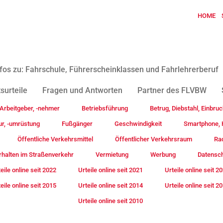
HOME
fos zu: Fahrschule, Führerscheinklassen und Fahrlehrerberuf
surteile
Fragen und Antworten
Partner des FLVBW
Arbeitgeber, -nehmer
Betriebsführung
Betrug, Diebstahl, Einbruc
ur, -umrüstung
Fußgänger
Geschwindigkeit
Smartphone, H
Öffentliche Verkehrsmittel
Öffentlicher Verkehrsraum
Rad
rhalten im Straßenverkehr
Vermietung
Werbung
Datensc
eile online seit 2022
Urteile online seit 2021
Urteile online seit 2
eile online seit 2015
Urteile online seit 2014
Urteile online seit 2
Urteile online seit 2010