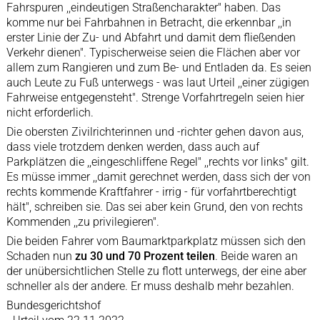
Fahrspuren ,,eindeutigen Straßencharakter" haben. Das
komme nur bei Fahrbahnen in Betracht, die erkennbar ,,in
erster Linie der Zu- und Abfahrt und damit dem fließenden
Verkehr dienen". Typischerweise seien die Flächen aber vor
allem zum Rangieren und zum Be- und Entladen da. Es seien
auch Leute zu Fuß unterwegs - was laut Urteil ,,einer zügigen
Fahrweise entgegensteht". Strenge Vorfahrtregeln seien hier
nicht erforderlich.
Die obersten Zivilrichterinnen und -richter gehen davon aus,
dass viele trotzdem denken werden, dass auch auf
Parkplätzen die ,,eingeschliffene Regel" ,,rechts vor links" gilt.
Es müsse immer ,,damit gerechnet werden, dass sich der von
rechts kommende Kraftfahrer - irrig - für vorfahrtberechtigt
hält", schreiben sie. Das sei aber kein Grund, den von rechts
Kommenden ,,zu privilegieren".
Die beiden Fahrer vom Baumarktparkplatz müssen sich den
Schaden nun
zu 30 und 70 Prozent teilen
. Beide waren an
der unübersichtlichen Stelle zu flott unterwegs, der eine aber
schneller als der andere. Er muss deshalb mehr bezahlen.
Bundesgerichtshof