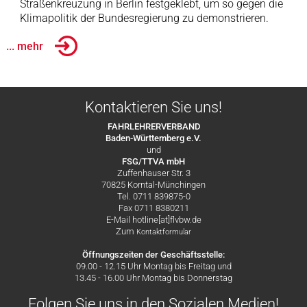
Straßenkreuzung in Berlin festgeklebt, um so gegen die
Klimapolitik der Bundesregierung zu demonstrieren.
... mehr
Kontaktieren Sie uns!
FAHRLEHRERVERBAND
Baden-Württemberg e.V.
und
FSG/TTVA mbH
Zuffenhauser Str. 3
70825 Korntal-Münchingen
Tel. 0711 839875-0
Fax 0711 8380211
E-Mail hotline[at]flvbw.de
Zum
Kontaktformular
Öffnungszeiten der Geschäftsstelle:
09.00 - 12.15 Uhr Montag bis Freitag und
13.45 - 16.00 Uhr Montag bis Donnerstag
Folgen Sie uns in den Sozialen Medien!