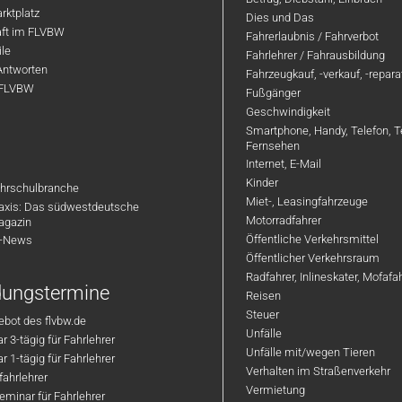
rktplatz
Dies und Das
aft im FLVBW
Fahrerlaubnis / Fahrverbot
ile
Fahrlehrer / Fahrausbildung
Antworten
Fahrzeugkauf, -verkauf, -repar
 FLVBW
Fußgänger
Geschwindigkeit
Smartphone, Handy, Telefon, T
Fernsehen
Internet, E-Mail
Kinder
hrschulbranche
Miet-, Leasingfahrzeuge
axis: Das südwestdeutsche
Motorradfahrer
agazin
Öffentliche Verkehrsmittel
R-News
Öffentlicher Verkehrsraum
Radfahrer, Inlineskater, Mofaf
ldungstermine
Reisen
Steuer
bot des flvbw.de
Unfälle
 3-tägig für Fahrlehrer
Unfälle mit/wegen Tieren
 1-tägig für Fahrlehrer
Verhalten im Straßenverkehr
ahrlehrer
Vermietung
minar für Fahrlehrer