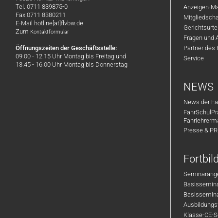
Tel. 0711 839875-0
Anzeigen-Ma
Fax 0711 8380211
Mitgliedsch
E-Mail hotline[at]flvbw.de
Gerichtsurte
Zum
Kontaktformular
Fragen und 
Öffnungszeiten der Geschäftsstelle:
Partner des
09.00 - 12.15 Uhr Montag bis Freitag und
Service
13.45 - 16.00 Uhr Montag bis Donnerstag
NEWS
News der Fa
FahrSchulPr
Fahrlehrerm
Presse & P
Fortbi
Seminarange
Basisseminar
Basisseminar
Ausbildungsf
Klasse-CE-Se