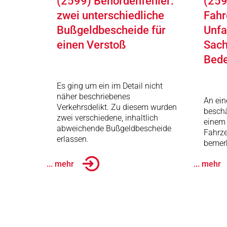
(2599) Behördenfehler:
(259
zwei unterschiedliche
Fahr
Bußgeldbescheide für
Unfa
einen Verstoß
Sach
Bed
Es ging um ein im Detail nicht
näher beschriebenes
An ei
Verkehrsdelikt. Zu diesem wurden
beschä
zwei verschiedene, inhaltlich
einem 
abweichende Bußgeldbescheide
Fahrze
erlassen.
bemerk
... mehr
... mehr