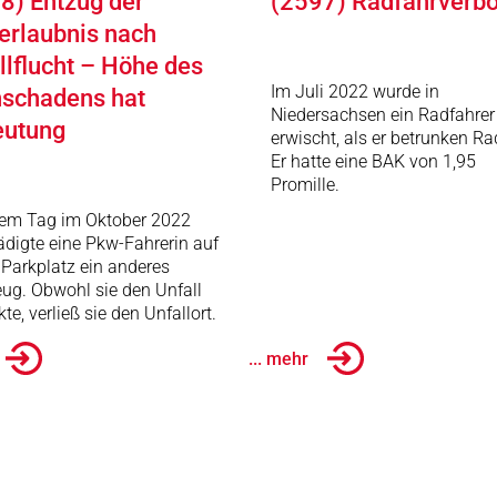
8) Entzug der
(2597) Radfahrverbo
erlaubnis nach
llflucht – Höhe des
Im Juli 2022 wurde in
schadens hat
Niedersachsen ein Radfahrer
eutung
erwischt, als er betrunken Ra
Er hatte eine BAK von 1,95
Promille.
nem Tag im Oktober 2022
digte eine Pkw-Fahrerin auf
Parkplatz ein anderes
ug. Obwohl sie den Unfall
te, verließ sie den Unfallort.
... mehr