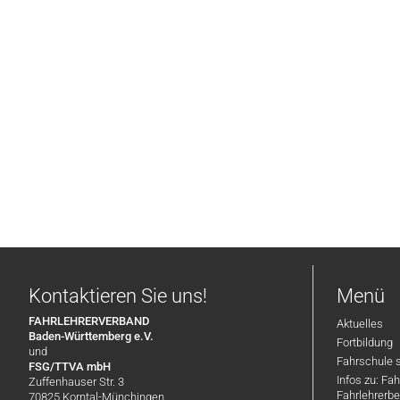
Kontaktieren Sie uns!
Menü
FAHRLEHRERVERBAND
Aktuelles
Baden-Württemberg e.V.
Fortbildung
und
Fahrschule 
FSG/TTVA mbH
Infos zu: Fa
Zuffenhauser Str. 3
Fahrlehrerbe
70825 Korntal-Münchingen