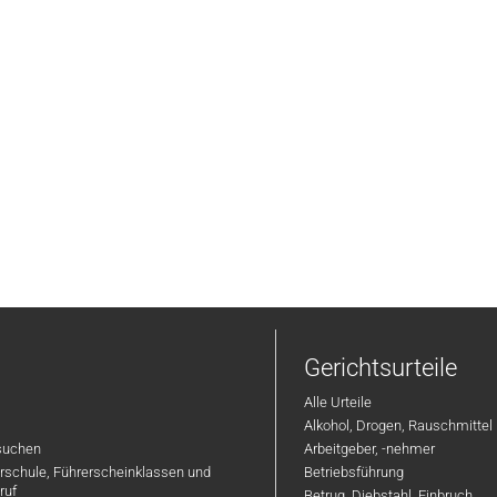
Gerichtsurteile
Alle Urteile
Alkohol, Drogen, Rauschmittel
suchen
Arbeitgeber, -nehmer
hrschule, Führerscheinklassen und
Betriebsführung
ruf
Betrug, Diebstahl, Einbruch