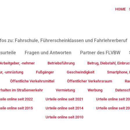
HOME
fos zu: Fahrschule, Führerscheinklassen und Fahrlehrerberuf
surteile
Fragen und Antworten
Partner des FLVBW
Arbeitgeber, -nehmer
Betriebsführung
Betrug, Diebstahl, Einbruc
ur, -umrüstung
Fußgänger
Geschwindigkeit
Smartphone, H
Öffentliche Verkehrsmittel
Öffentlicher Verkehrsraum
Rad
rhalten im Straßenverkehr
Vermietung
Werbung
Datensc
eile online seit 2022
Urteile online seit 2021
Urteile online seit 2
eile online seit 2015
Urteile online seit 2014
Urteile online seit 2
Urteile online seit 2010