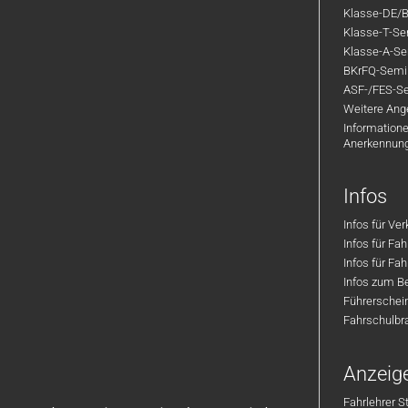
Klasse-DE/B
Klasse-T-Sem
Klasse-A-Sem
BKrFQ-Semi
ASF-/FES-Se
Weitere Ange
Informatione
Anerkennun
Infos
Infos für Ve
Infos für Fa
Infos für Fah
Infos zum Be
Führerschei
Fahrschulbr
Anzeig
Fahrlehrer S