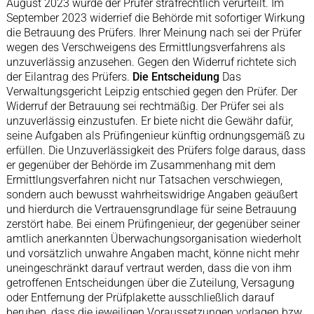
August 2023 wurde der Prüfer strafrechtlich verurteilt. Im
September 2023 widerrief die Behörde mit sofortiger Wirkung
die Betrauung des Prüfers. Ihrer Meinung nach sei der Prüfer
wegen des Verschweigens des Ermittlungsverfahrens als
unzuverlässig anzusehen. Gegen den Widerruf richtete sich
der Eilantrag des Prüfers.
Die Entscheidung
Das
Verwaltungsgericht Leipzig entschied gegen den Prüfer. Der
Widerruf der Betrauung sei rechtmäßig. Der Prüfer sei als
unzuverlässig einzustufen. Er biete nicht die Gewähr dafür,
seine Aufgaben als Prüfingenieur künftig ordnungsgemäß zu
erfüllen. Die Unzuverlässigkeit des Prüfers folge daraus, dass
er gegenüber der Behörde im Zusammenhang mit dem
Ermittlungsverfahren nicht nur Tatsachen verschwiegen,
sondern auch bewusst wahrheitswidrige Angaben geäußert
und hierdurch die Vertrauensgrundlage für seine Betrauung
zerstört habe. Bei einem Prüfingenieur, der gegenüber seiner
amtlich anerkannten Überwachungsorganisation wiederholt
und vorsätzlich unwahre Angaben macht, könne nicht mehr
uneingeschränkt darauf vertraut werden, dass die von ihm
getroffenen Entscheidungen über die Zuteilung, Versagung
oder Entfernung der Prüfplakette ausschließlich darauf
beruhen, dass die jeweiligen Voraussetzungen vorlagen bzw.