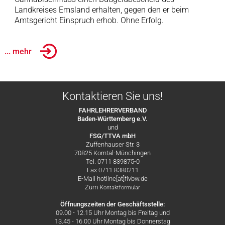
Landkreises Emsland erhalten, gegen den er beim
Amtsgericht Einspruch erhob. Ohne Erfolg.
... mehr
Kontaktieren Sie uns!
FAHRLEHRERVERBAND
Baden-Württemberg e.V.
und
FSG/TTVA mbH
Zuffenhauser Str. 3
70825 Korntal-Münchingen
Tel. 0711 839875-0
Fax 0711 8380211
E-Mail hotline[at]flvbw.de
Zum
Kontaktformular
Öffnungszeiten der Geschäftsstelle:
09.00 - 12.15 Uhr Montag bis Freitag und
13.45 - 16.00 Uhr Montag bis Donnerstag