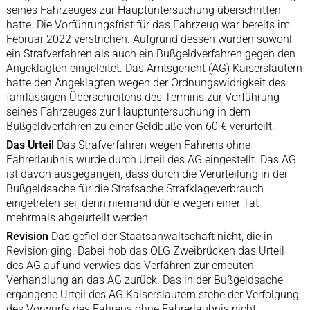
seines Fahrzeuges zur Hauptuntersuchung überschritten
hatte. Die Vorführungsfrist für das Fahrzeug war bereits im
Februar 2022 verstrichen. Aufgrund dessen wurden sowohl
ein Strafverfahren als auch ein Bußgeldverfahren gegen den
Angeklagten eingeleitet. Das Amtsgericht (AG) Kaiserslautern
hatte den Angeklagten wegen der Ordnungswidrigkeit des
fahrlässigen Überschreitens des Termins zur Vorführung
seines Fahrzeuges zur Hauptuntersuchung in dem
Bußgeldverfahren zu einer Geldbuße von 60 € verurteilt.
Das Urteil
Das Strafverfahren wegen Fahrens ohne
Fahrerlaubnis wurde durch Urteil des AG eingestellt. Das AG
ist davon ausgegangen, dass durch die Verurteilung in der
Bußgeldsache für die Strafsache Strafklageverbrauch
eingetreten sei, denn niemand dürfe wegen einer Tat
mehrmals abgeurteilt werden.
Revision
Das gefiel der Staatsanwaltschaft nicht, die in
Revision ging. Dabei hob das OLG Zweibrücken das Urteil
des AG auf und verwies das Verfahren zur erneuten
Verhandlung an das AG zurück. Das in der Bußgeldsache
ergangene Urteil des AG Kaiserslautern stehe der Verfolgung
des Vorwurfs des Fahrens ohne Fahrerlaubnis nicht