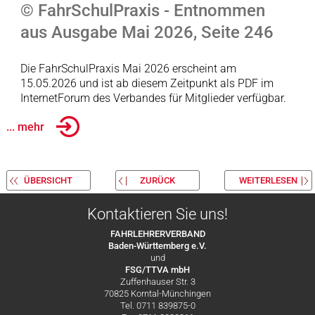
© FahrSchulPraxis - Entnommen
aus Ausgabe Mai 2026, Seite 246
Die FahrSchulPraxis Mai 2026 erscheint am
15.05.2026 und ist ab diesem Zeitpunkt als PDF im
InternetForum des Verbandes für Mitglieder verfügbar.
... mehr
ÜBERSICHT
ZURÜCK
WEITERLESEN
Kontaktieren Sie uns!
FAHRLEHRERVERBAND
Baden-Württemberg e.V.
und
FSG/TTVA mbH
Zuffenhauser Str. 3
70825 Korntal-Münchingen
Tel. 0711 839875-0