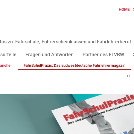
HOME
fos zu: Fahrschule, Führerscheinklassen und Fahrlehrerberuf
surteile
Fragen und Antworten
Partner des FLVBW
ranche
FahrSchulPraxis: Das südwestdeutsche Fahrlehrermagazin