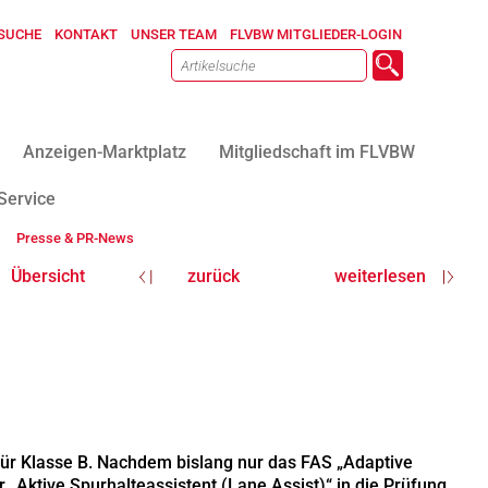
SUCHE
KONTAKT
UNSER TEAM
FLVBW MITGLIEDER-LOGIN
Anzeigen-Marktplatz
Mitgliedschaft im FLVBW
Service
Presse & PR-News
Übersicht
zurück
weiterlesen
für Klasse B. Nachdem bislang nur das FAS „Adaptive
„Aktive Spurhalteassistent (Lane Assist)“ in die Prüfung