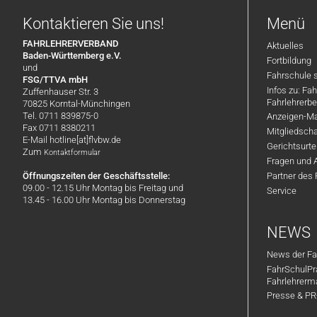
Kontaktieren Sie uns!
Menü
FAHRLEHRERVERBAND
Aktuelles
Baden-Württemberg e.V.
Fortbildung
und
Fahrschule 
FSG/TTVA mbH
Infos zu: Fa
Zuffenhauser Str. 3
Fahrlehrerbe
70825 Korntal-Münchingen
Tel. 0711 839875-0
Anzeigen-Ma
Fax 0711 8380211
Mitgliedsch
E-Mail hotline[at]flvbw.de
Gerichtsurte
Zum
Kontaktformular
Fragen und 
Öffnungszeiten der Geschäftsstelle:
Partner des
09.00 - 12.15 Uhr Montag bis Freitag und
Service
13.45 - 16.00 Uhr Montag bis Donnerstag
NEWS
News der Fa
FahrSchulPr
Fahrlehrerm
Presse & P