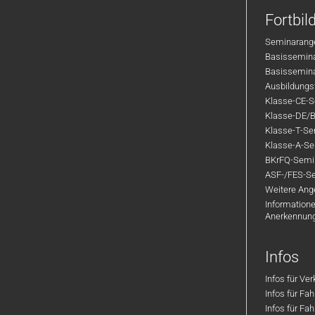
Fortbi
Seminarange
Basisseminar
Basisseminar
Ausbildungsf
Klasse-CE-Se
Klasse-DE/B
Klasse-T-Sem
Klasse-A-Sem
BKrFQ-Semi
ASF-/FES-Se
Weitere Ange
Informatione
Anerkennun
Infos
Infos für Ve
Infos für Fa
Infos für Fah