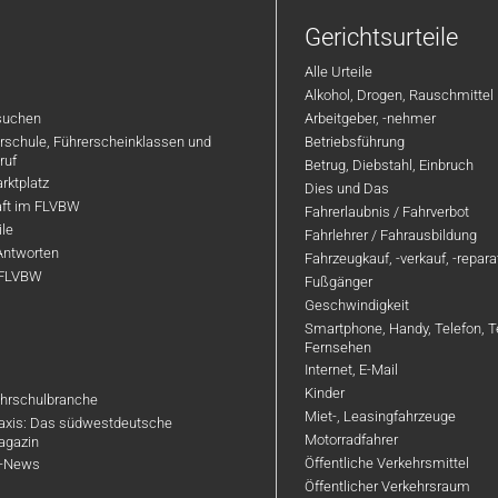
Gerichtsurteile
Alle Urteile
Alkohol, Drogen, Rauschmittel
suchen
Arbeitgeber, -nehmer
hrschule, Führerscheinklassen und
Betriebsführung
ruf
Betrug, Diebstahl, Einbruch
rktplatz
Dies und Das
aft im FLVBW
Fahrerlaubnis / Fahrverbot
ile
Fahrlehrer / Fahrausbildung
Antworten
Fahrzeugkauf, -verkauf, -repar
 FLVBW
Fußgänger
Geschwindigkeit
Smartphone, Handy, Telefon, T
Fernsehen
Internet, E-Mail
Kinder
hrschulbranche
Miet-, Leasingfahrzeuge
axis: Das südwestdeutsche
Motorradfahrer
agazin
Öffentliche Verkehrsmittel
R-News
Öffentlicher Verkehrsraum