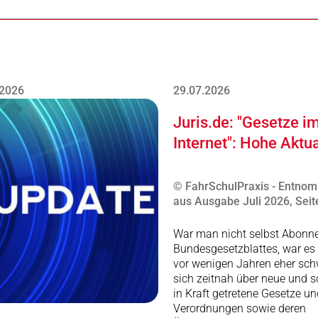
.2026
29.07.2026
Juris.de: "Gesetze i
Internet": Hohe Aktua
© FahrSchulPraxis - Entno
aus Ausgabe Juli 2026, Seit
War man nicht selbst Abonn
Bundesgesetzblattes, war es 
vor wenigen Jahren eher schw
sich zeitnah über neue und 
in Kraft getretene Gesetze un
Verordnungen sowie deren