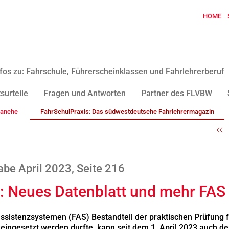
HOME
fos zu: Fahrschule, Führerscheinklassen und Fahrlehrerberuf
surteile
Fragen und Antworten
Partner des FLVBW
ranche
FahrSchulPraxis: Das südwestdeutsche Fahrlehrermagazin
be April 2023, Seite 216
g: Neues Datenblatt und mehr FAS
ssistenzsystemen (FAS) Bestandteil der praktischen Prüfung 
gesetzt werden durfte, kann seit dem 1. April 2023 auch der 