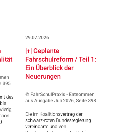
29.07.2026
m
|+| Geplante
lität
Fahrschulreform / Teil 1:
Ein Überblick der
Neuerungen
mmen
e 395
© FahrSchulPraxis - Entnommen
ent des
aus Ausgabe Juli 2026, Seite 398
bis
ierig,
Die im Koalitionsvertrag der
schon
schwarz-roten Bundesregierung
d
vereinbarte und von