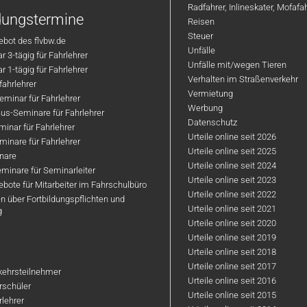
Radfahrer, Inlineskater, Mofaf
ldungstermine
Reisen
Steuer
bot des flvbw.de
Unfälle
 3-tägig für Fahrlehrer
Unfälle mit/wegen Tieren
 1-tägig für Fahrlehrer
Verhalten im Straßenverkehr
ahrlehrer
Vermietung
minar für Fahrlehrer
Werbung
us-Seminare für Fahrlehrer
Datenschutz
inar für Fahrlehrer
Urteile online seit 2026
inare für Fahrlehrer
Urteile online seit 2025
nare
Urteile online seit 2024
minare für Seminarleiter
Urteile online seit 2023
bote für Mitarbeiter im Fahrschulbüro
Urteile online seit 2022
n über Fortbildungspflichten und
Urteile online seit 2021
g
Urteile online seit 2020
Urteile online seit 2019
Urteile online seit 2018
Urteile online seit 2017
rkehrsteilnehmer
Urteile online seit 2016
hrschüler
Urteile online seit 2015
rlehrer