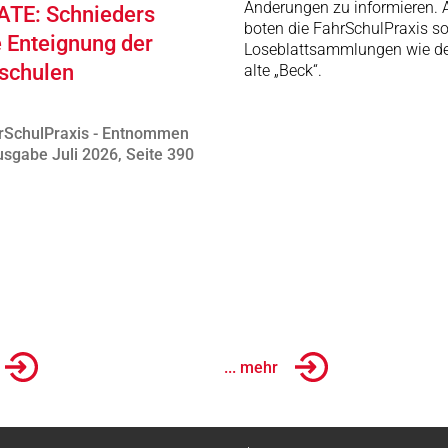
Änderungen zu informieren. A
TE: Schnieders
boten die FahrSchulPraxis s
e Enteignung der
Loseblattsammlungen wie de
schulen
alte „Beck“.
rSchulPraxis - Entnommen
sgabe Juli 2026, Seite 390
... mehr