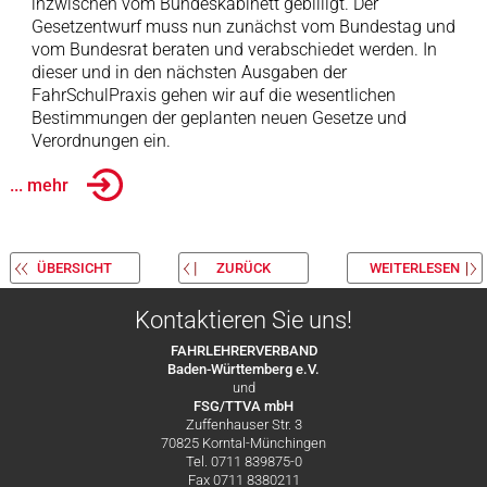
inzwischen vom Bundeskabinett gebilligt. Der
Gesetzentwurf muss nun zunächst vom Bundestag und
vom Bundesrat beraten und verabschiedet werden. In
dieser und in den nächsten Ausgaben der
FahrSchulPraxis gehen wir auf die wesentlichen
Bestimmungen der geplanten neuen Gesetze und
Verordnungen ein.
... mehr
ÜBERSICHT
ZURÜCK
WEITERLESEN
Kontaktieren Sie uns!
FAHRLEHRERVERBAND
Baden-Württemberg e.V.
und
FSG/TTVA mbH
Zuffenhauser Str. 3
70825 Korntal-Münchingen
Tel. 0711 839875-0
Fax 0711 8380211