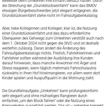
Bewerber beim Umkehren ihre Einfahrt benutzt hatten. Durch
die Streichung der „Grundstückseinfahrt“ kann das BMDV
etwaigen Bürgerbeschwerden jetzt elegant entgegnen, die
Grundstückseinfahrt stehe nicht im Fahraufgabenkatalog.
Aber, liebe Kolleginnen und Kollegen, klar ist, die Nutzung
einer Grundstückseinfahrt und das dazu erforderliche
Überqueren des Gehwegs zum Umkehren verstößt auch nach
dem 1. Oktober 2024 nicht gegen die StVO und ist deshalb
weiterhin zulässig. Daran ändert die Änderung des
Fahraufgabenkatalogs nichts. Freilich, Fahrlehrerinnen und
Fahrlehrer sollten während der Ausbildung ihre Kunden
darauf hinweisen, dass manche Anwohner mit Ärger und
Stress reagieren, wenn täglich mehrmals Fahrschulautos
rückwärts in ihren Hof hineinrangieren, vor allem wenn dort
Kinder spielen und Auspuffqualm in die Wohnung zieht.
Die Grundfahraufgabe „Umkehren“ kann prüfungskonform
sehr elegant und ohne mühseliges Rangieren durch
einfaches „um den Block fahren“ oder die Nutzung eines
Kreisverkehrs ausgeführt werden. Das ist – nebenbei bemerkt