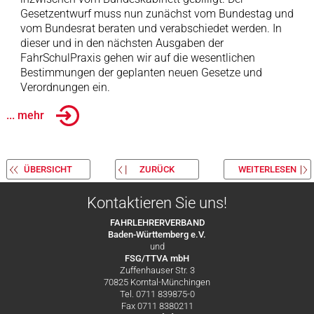
Gesetzentwurf muss nun zunächst vom Bundestag und
vom Bundesrat beraten und verabschiedet werden. In
dieser und in den nächsten Ausgaben der
FahrSchulPraxis gehen wir auf die wesentlichen
Bestimmungen der geplanten neuen Gesetze und
Verordnungen ein.
... mehr
ÜBERSICHT
ZURÜCK
WEITERLESEN
Kontaktieren Sie uns!
FAHRLEHRERVERBAND
Baden-Württemberg e.V.
und
FSG/TTVA mbH
Zuffenhauser Str. 3
70825 Korntal-Münchingen
Tel. 0711 839875-0
Fax 0711 8380211