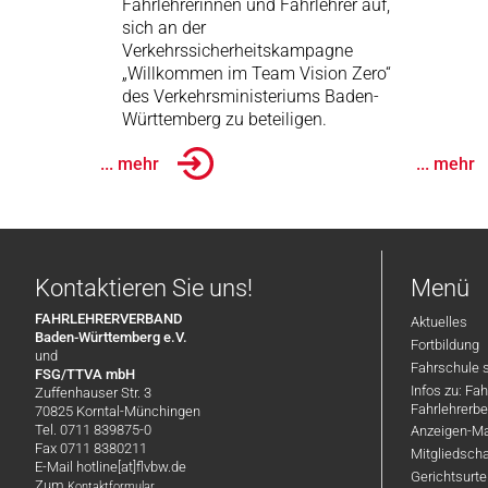
Fahrlehrerinnen und Fahrlehrer auf,
sich an der
Verkehrssicherheitskampagne
„Willkommen im Team Vision Zero“
des Verkehrsministeriums Baden-
Württemberg zu beteiligen.
... mehr
... mehr
Kontaktieren Sie uns!
Menü
FAHRLEHRERVERBAND
Aktuelles
Baden-Württemberg e.V.
Fortbildung
und
Fahrschule 
FSG/TTVA mbH
Infos zu: Fa
Zuffenhauser Str. 3
Fahrlehrerbe
70825 Korntal-Münchingen
Tel. 0711 839875-0
Anzeigen-Ma
Fax 0711 8380211
Mitgliedsch
E-Mail hotline[at]flvbw.de
Gerichtsurte
Zum
Kontaktformular