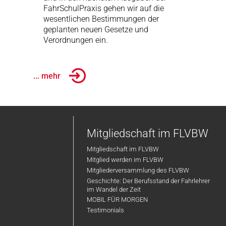
FahrSchulPraxis gehen wir auf die
wesentlichen Bestimmungen der
geplanten neuen Gesetze und
Verordnungen ein.
... mehr
Mitgliedschaft im FLVBW
Mitgliedschaft im FLVBW
Mitglied werden im FLVBW
Mitgliederversammlung des FLVBW
Geschichte: Der Berufsstand der Fahrlehrer
im Wandel der Zeit
MOBIL FÜR MORGEN
Testimonials