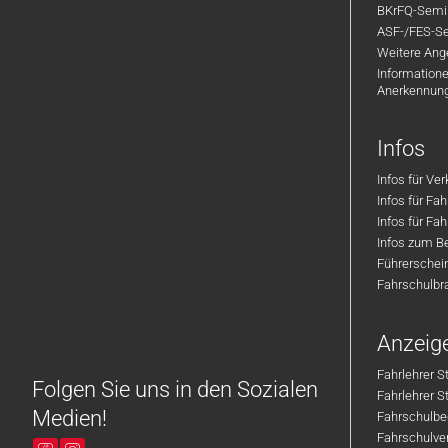
BKrFQ-Semi
ASF-/FES-Se
Weitere Ange
Informatione
Anerkennun
Infos
Infos für Ve
Infos für Fa
Infos für Fah
Infos zum Be
Führerschei
Fahrschulbr
Anzeig
Fahrlehrer S
Folgen Sie uns in den Sozialen
Fahrlehrer 
Medien!
Fahrschulbe
Fahrschulver