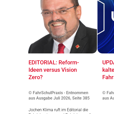
EDITORIAL: Reform-
UPDA
Ideen versus Vision
kalt
Zero?
Fahr
© FahrSchulPraxis - Entnommen
© Fah
aus Ausgabe Juli 2026, Seite 385
aus Au
Jochen Klima ruft im Editorial die