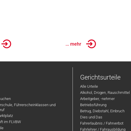
... mehr
Gerichtsurteile
Alle Urteile
Alkohol, Drogen, Rauschmittel
suchen
Arbeitgeber, -nehmer
hrschule, Führerscheinklassen und
Betriebsführung
ruf
Betrug, Diebstahl, Einbruch
rktplatz
Dies und Das
aft im FLVBW
Fahrerlaubnis / Fahrverbot
ile
Fahrlehrer / Fahrausbildung