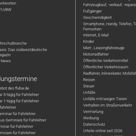
Antworten
Fahrzeugkauf, -verkauf, -repar
 FLVBW
Fußgänger
Geschwindigkeit
Smartphone, Handy, Telefon, T
Fernsehen
Internet, E-Mail
Kinder
hrschulbranche
Miet-, Leasingfahrzeuge
axis: Das südwestdeutsche
Motorradfahrer
agazin
Öffentliche Verkehrsmittel
R-News
Öffentlicher Verkehrsraum
Radfahrer, Inlineskater, Mofaf
ldungstermine
Reisen
Steuer
bot des flvbw.de
Unfälle
 3-tägig für Fahrlehrer
Unfälle mit/wegen Tieren
 1-tägig für Fahrlehrer
Verhalten im Straßenverkehr
ahrlehrer
Vermietung
minar für Fahrlehrer
Werbung
us-Seminare für Fahrlehrer
Datenschutz
inar für Fahrlehrer
Urteile online seit 2026
inare für Fahrlehrer