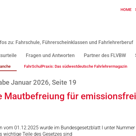
HOME
fos zu: Fahrschule, Führerscheinklassen und Fahrlehrerberuf
surteile
Fragen und Antworten
Partner des FLVBW
ranche
FahrSchulPraxis: Das südwestdeutsche Fahrlehrermagazin
be Januar 2026, Seite 19
e Mautbefreiung für emissionsfre
ten vom 01.12.2025 wurde im Bundesgesetzblatt I unter Nummer 
s wichtige Teile des Gesetzes sind