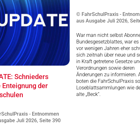
© FahrSchulPraxis - Entno
aus Ausgabe Juli 2026, Seit
War man nicht selbst Abonn
Bundesgesetzblattes, war es 
vor wenigen Jahren eher schw
sich zeitnah über neue und 
in Kraft getretene Gesetze un
Verordnungen sowie deren
Änderungen zu informieren. A
TE: Schnieders
boten die FahrSchulPraxis s
e Enteignung der
Loseblattsammlungen wie de
schulen
alte „Beck“.
rSchulPraxis - Entnommen
sgabe Juli 2026, Seite 390