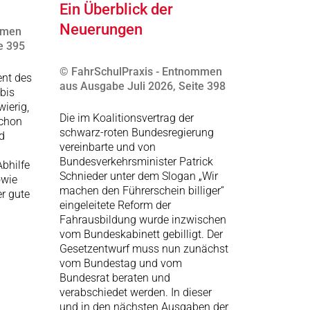
Ein Überblick der
Neuerungen
mmen
e 395
© FahrSchulPraxis - Entnommen
ent des
aus Ausgabe Juli 2026, Seite 398
bis
ierig,
Die im Koalitionsvertrag der
schon
schwarz-roten Bundesregierung
d
vereinbarte und von
Bundesverkehrsminister Patrick
bhilfe
Schnieder unter dem Slogan „Wir
owie
machen den Führerschein billiger“
r gute
eingeleitete Reform der
Fahrausbildung wurde inzwischen
vom Bundeskabinett gebilligt. Der
Gesetzentwurf muss nun zunächst
vom Bundestag und vom
Bundesrat beraten und
verabschiedet werden. In dieser
und in den nächsten Ausgaben der