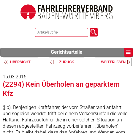
Gerichtsurteile
ÜBERSICHT
ZURÜCK
WEITERLESEN
15.03.2015
(2294) Kein Überholen an geparktem
Kfz
(jlp). Denjenigen Kraftfahrer, der vom Straßenrand anfährt
und sogleich wendet, trifft bei einem Verkehrsunfall die volle
Haftung. Fahrzeugführer, die in einer solchen Situation an
diesem abgestellten Fahrzeug vorbeifahren, ,,überholen"
nicht. Es bleibt dabei, dass das Anfahren und Wenden vom