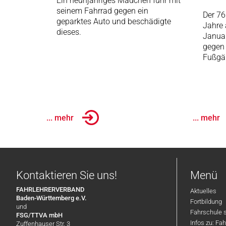
Ein neunjähriges Mädchen fuhr mit
seinem Fahrrad gegen ein
Der 76
geparktes Auto und beschädigte
Jahre 
dieses.
Januar
gegen 
Fußgä
... mehr
... mehr
Kontaktieren Sie uns!
Menü
FAHRLEHRERVERBAND
Aktuelles
Baden-Württemberg e.V.
Fortbildung
und
Fahrschule 
FSG/TTVA mbH
Infos zu: Fa
Zuffenhauser Str. 3