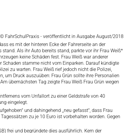
© FahrSchulPraxis - veröffentlicht in Ausgabe August/2018
ss es mit der hinteren Ecke der Fahrerseite an der
and. Als ihr Auto bereits stand, parkte vor ihr Frau Weiß*
ahrzeugen keine Schäden fest. Frau Weiß war anderer
der Schaden stamme nicht vom Einparken. Darauf kündigte
zei zu warten. Frau Weiß rief jedoch nicht die Polizei,
, um Druck auszuüben: Frau Grün sollte ihre Personalien
n. Am übernächsten Tag zeigte Frau Weiß Frau Grün wegen
tfernens vom Unfallort zu einer Geldstrafe von 40
ng eingelegt.
aufgehoben" und dahingehend ,,neu gefasst", dass Frau
30 Tagessätzen zu je 10 Euro ist vorbehalten worden. Gegen
 frei und begründete dies ausführlich. Kern der