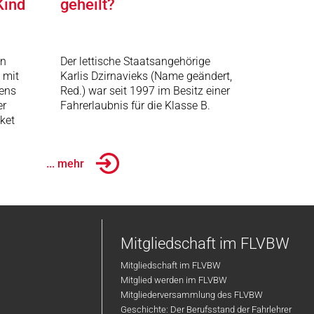
Kind
geheilt?
in
Der lettische Staatsangehörige
 mit
Karlis Dzirnavieks (Name geändert,
ens
Red.) war seit 1997 im Besitz einer
er
Fahrerlaubnis für die Klasse B.
ket
... mehr
Mitgliedschaft im FLVBW
Mitgliedschaft im FLVBW
Mitglied werden im FLVBW
Mitgliederversammlung des FLVBW
Geschichte: Der Berufsstand der Fahrlehrer