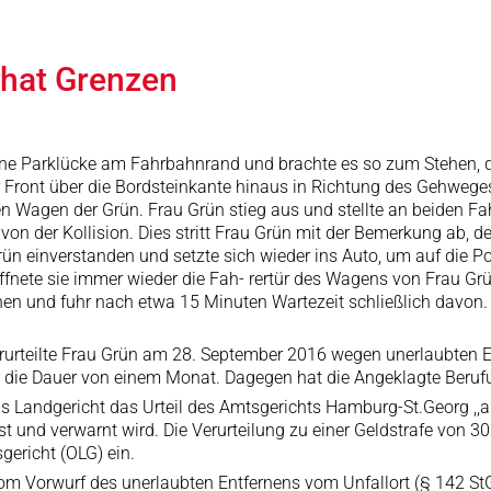
 hat Grenzen
eine Parklücke am Fahrbahnrand und brachte es so zum Stehen, da
ront über die Bordsteinkante hinaus in Richtung des Gehweges st
n Wagen der Grün. Frau Grün stieg aus und stellte an beiden F
n der Kollision. Dies stritt Frau Grün mit der Bemerkung ab, 
ün einverstanden und setzte sich wieder ins Auto, um auf die Poli
nete sie immer wieder die Fah- rertür des Wagens von Frau Grün
hen und fuhr nach etwa 15 Minuten Wartezeit schließlich davo
urteilte Frau Grün am 28. September 2016 wegen unerlaubten En
r die Dauer von einem Monat. Dagegen hat die Angeklagte Berufu
as Landgericht das Urteil des Amtsgerichts Hamburg-St.Georg ,,
st und verwarnt wird. Die Verurteilung zu einer Geldstrafe von 
gericht (OLG) ein.
Vorwurf des unerlaubten Entfernens vom Unfallort (§ 142 StGB)