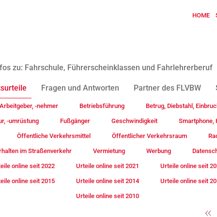
HOME
fos zu: Fahrschule, Führerscheinklassen und Fahrlehrerberuf
surteile
Fragen und Antworten
Partner des FLVBW
Arbeitgeber, -nehmer
Betriebsführung
Betrug, Diebstahl, Einbruc
ur, -umrüstung
Fußgänger
Geschwindigkeit
Smartphone, H
Öffentliche Verkehrsmittel
Öffentlicher Verkehrsraum
Rad
rhalten im Straßenverkehr
Vermietung
Werbung
Datensc
eile online seit 2022
Urteile online seit 2021
Urteile online seit 2
eile online seit 2015
Urteile online seit 2014
Urteile online seit 2
Urteile online seit 2010