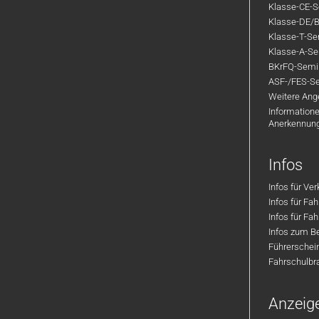
Klasse-CE-Se
Klasse-DE/B
Klasse-T-Sem
Klasse-A-Sem
BKrFQ-Semi
ASF-/FES-Se
Weitere Ange
Informatione
Anerkennun
Infos
Infos für Ve
Infos für Fa
Infos für Fah
Infos zum Be
Führerschei
Fahrschulbr
Anzeig