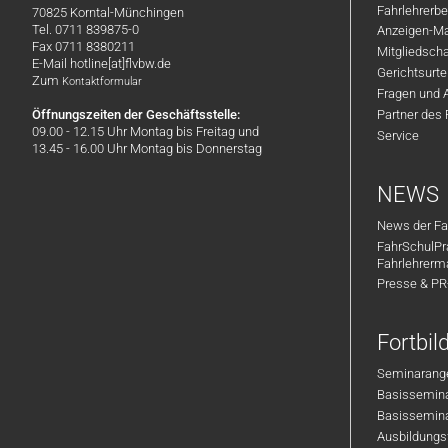
Fahrlehrerbe
70825 Korntal-Münchingen
Tel. 0711 839875-0
Anzeigen-Ma
Fax 0711 8380211
Mitgliedsch
E-Mail hotline[at]flvbw.de
Gerichtsurte
Zum
Kontaktformular
Fragen und 
Öffnungszeiten der Geschäftsstelle:
Partner des
09.00 - 12.15 Uhr Montag bis Freitag und
Service
13.45 - 16.00 Uhr Montag bis Donnerstag
NEWS
News der Fa
FahrSchulPr
Fahrlehrerm
Presse & P
Fortbi
Seminarange
Basisseminar
Basisseminar
Ausbildungsf