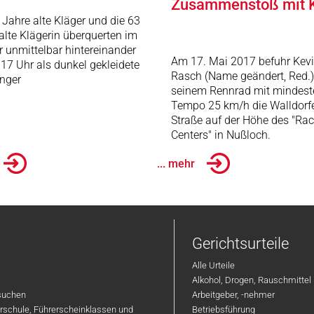
Zusammenstoß mit 
 Jahre alte Kläger und die 63
alte Klägerin überquerten im
 unmittelbar hintereinander
Am 17. Mai 2017 befuhr Kev
17 Uhr als dunkel gekleidete
Rasch (Name geändert, Red.)
nger
seinem Rennrad mit mindest
Tempo 25 km/h die Walldorf
Straße auf der Höhe des "Rac
Centers" in Nußloch.
... mehr
Gerichtsurteile
Alle Urteile
Alkohol, Drogen, Rauschmittel
suchen
Arbeitgeber, -nehmer
hrschule, Führerscheinklassen und
Betriebsführung