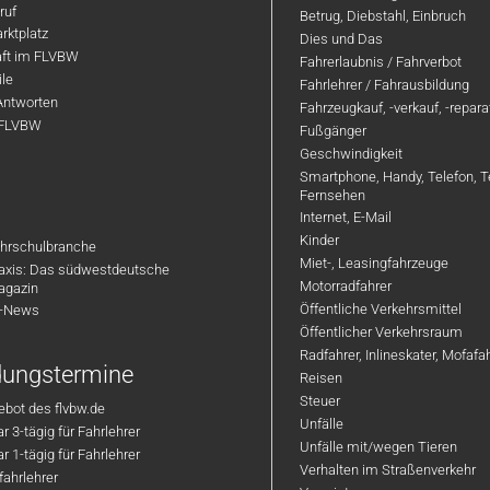
ruf
Betrug, Diebstahl, Einbruch
rktplatz
Dies und Das
aft im FLVBW
Fahrerlaubnis / Fahrverbot
ile
Fahrlehrer / Fahrausbildung
Antworten
Fahrzeugkauf, -verkauf, -repar
 FLVBW
Fußgänger
Geschwindigkeit
Smartphone, Handy, Telefon, T
Fernsehen
Internet, E-Mail
Kinder
hrschulbranche
Miet-, Leasingfahrzeuge
axis: Das südwestdeutsche
Motorradfahrer
agazin
Öffentliche Verkehrsmittel
R-News
Öffentlicher Verkehrsraum
Radfahrer, Inlineskater, Mofaf
ldungstermine
Reisen
Steuer
bot des flvbw.de
Unfälle
 3-tägig für Fahrlehrer
Unfälle mit/wegen Tieren
 1-tägig für Fahrlehrer
Verhalten im Straßenverkehr
ahrlehrer