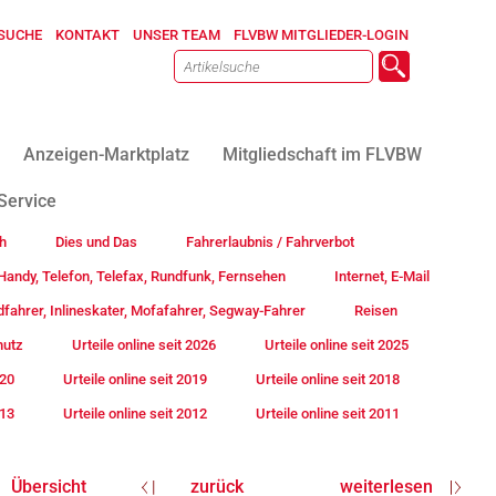
SUCHE
KONTAKT
UNSER TEAM
FLVBW MITGLIEDER-LOGIN
Anzeigen-Marktplatz
Mitgliedschaft im FLVBW
Service
h
Dies und Das
Fahrerlaubnis / Fahrverbot
andy, Telefon, Telefax, Rundfunk, Fernsehen
Internet, E-Mail
fahrer, Inlineskater, Mofafahrer, Segway-Fahrer
Reisen
hutz
Urteile online seit 2026
Urteile online seit 2025
020
Urteile online seit 2019
Urteile online seit 2018
013
Urteile online seit 2012
Urteile online seit 2011
Übersicht
zurück
weiterlesen