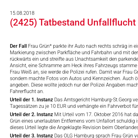
15.08.2018
(2425) Tatbestand Unfallflucht
Der Fall
Frau Grün* parkte ihr Auto nach rechts schräg in 
Markierung zwischen Parkfläche und Fahrbahn und mit der F
rückwärts ein und streifte aus Unachtsamkeit den parkende
Ansicht, eine Schramme am Heck ihres Fahrzeugs stamme vo
Frau Weiß an, sie werde die Polizei rufen. Damit war Frau Gr
sondern machte Fotos von Autos und Kennzeichen. Auch öff
angeben. Diese wollte jedoch nur der Polizei Angaben mac
Fahrerflucht an.
Urteil der 1. Instanz
Das Amtsgericht Hamburg-St.Georg ver
Tagessätzen zu je 10 EUR und verhängte ein Fahrverbot fü
Urteil der 2. Instanz
Mit Urteil vom 17. Oktober 2016 hat d
Grün eines unerlaubten Entfernens vom Unfallort schuldig i
dieses Urteil legte die Angeklagte Revision beim Oberlandes
Urteil der 3. Instanz
Das OLG Hamburg sprach Frau Grün vom 