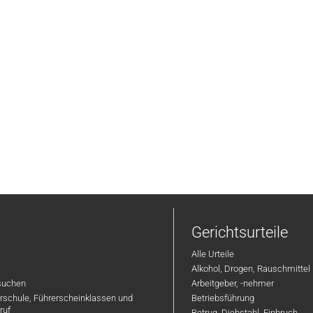
Gerichtsurteile
Alle Urteile
Alkohol, Drogen, Rauschmittel
suchen
Arbeitgeber, -nehmer
hrschule, Führerscheinklassen und
Betriebsführung
ruf
Betrug, Diebstahl, Einbruch