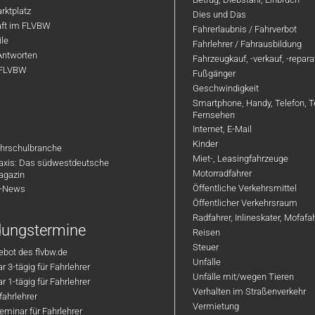
rktplatz
Dies und Das
aft im FLVBW
Fahrerlaubnis / Fahrverbot
ile
Fahrlehrer / Fahrausbildung
Antworten
Fahrzeugkauf, -verkauf, -repar
 FLVBW
Fußgänger
Geschwindigkeit
Smartphone, Handy, Telefon, T
Fernsehen
Internet, E-Mail
Kinder
hrschulbranche
Miet-, Leasingfahrzeuge
axis: Das südwestdeutsche
Motorradfahrer
agazin
Öffentliche Verkehrsmittel
R-News
Öffentlicher Verkehrsraum
Radfahrer, Inlineskater, Mofaf
ldungstermine
Reisen
Steuer
bot des flvbw.de
Unfälle
 3-tägig für Fahrlehrer
Unfälle mit/wegen Tieren
 1-tägig für Fahrlehrer
Verhalten im Straßenverkehr
ahrlehrer
Vermietung
minar für Fahrlehrer