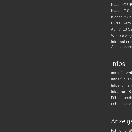
Klasse-DE/B
Klasse-T-Sem
Klasse-A-Sem
BKrFQ-Semi
ASF-/FES-Se
Weitere Ange
Informatione
Anerkennun
Infos
Infos für Ve
Infos für Fa
Infos für Fah
Infos zum Be
Führerschei
Fahrschulbr
Anzeig
Fahrlehrer S