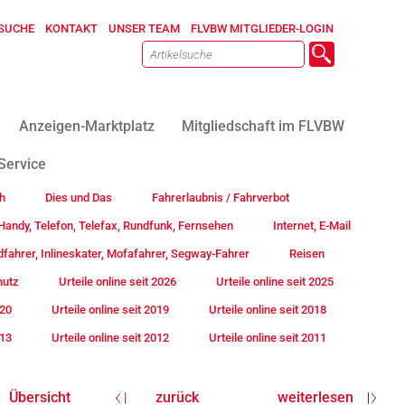
SUCHE
KONTAKT
UNSER TEAM
FLVBW MITGLIEDER-LOGIN
Anzeigen-Marktplatz
Mitgliedschaft im FLVBW
Service
h
Dies und Das
Fahrerlaubnis / Fahrverbot
andy, Telefon, Telefax, Rundfunk, Fernsehen
Internet, E-Mail
fahrer, Inlineskater, Mofafahrer, Segway-Fahrer
Reisen
hutz
Urteile online seit 2026
Urteile online seit 2025
020
Urteile online seit 2019
Urteile online seit 2018
013
Urteile online seit 2012
Urteile online seit 2011
Übersicht
zurück
weiterlesen