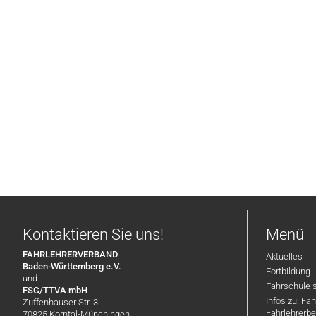
Kontaktieren Sie uns!
Menü
FAHRLEHRERVERBAND
Aktuelles
Baden-Württemberg e.V.
Fortbildung
und
Fahrschule 
FSG/TTVA mbH
Infos zu: Fa
Zuffenhauser Str. 3
Fahrlehrerbe
70825 Korntal-Münchingen