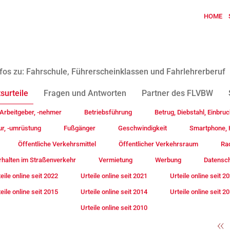
HOME
fos zu: Fahrschule, Führerscheinklassen und Fahrlehrerberuf
surteile
Fragen und Antworten
Partner des FLVBW
Arbeitgeber, -nehmer
Betriebsführung
Betrug, Diebstahl, Einbruc
ur, -umrüstung
Fußgänger
Geschwindigkeit
Smartphone, H
Öffentliche Verkehrsmittel
Öffentlicher Verkehrsraum
Rad
rhalten im Straßenverkehr
Vermietung
Werbung
Datensc
eile online seit 2022
Urteile online seit 2021
Urteile online seit 2
eile online seit 2015
Urteile online seit 2014
Urteile online seit 2
Urteile online seit 2010