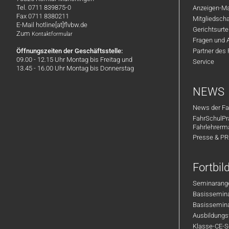
Tel. 0711 839875-0
Anzeigen-Ma
Fax 0711 8380211
Mitgliedsch
E-Mail hotline[at]flvbw.de
Gerichtsurte
Zum
Kontaktformular
Fragen und 
Öffnungszeiten der Geschäftsstelle:
Partner des
09.00 - 12.15 Uhr Montag bis Freitag und
Service
13.45 - 16.00 Uhr Montag bis Donnerstag
NEWS
News der Fa
FahrSchulPr
Fahrlehrerm
Presse & P
Fortbi
Seminarange
Basisseminar
Basisseminar
Ausbildungsf
Klasse-CE-Se