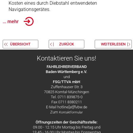
Kosten eines durch Diebstahl entwendeten
Navigationsgerätes.
... mehr
ÜBERSICHT
ZURÜCK
WEITERLESEN
Kontaktieren Sie uns!
FAHRLEHRERVERBAND
Baden-Württemberg e.V.
und
FSG/TTVA mbH
Zuffenhauser Str. 3
70825 Korntal-Münchingen
Tel. 0711 839875-0
Fax 0711 8380211
E-Mail hotline[at]flvbw.de
Zum
Kontaktformular
Öffnungszeiten der Geschäftsstelle:
09.00 - 12.15 Uhr Montag bis Freitag und
13.45 - 16.00 Uhr Montag bis Donnerstag