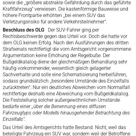
sowie die ,,größere abstrakte Gefährdung durch das geführte
Kraftfahrzeug" verwiesen. Die kastenförmige Bauweise und
höhere Frontpartie erhöhten ,,bei einem SUV das
Verletzungsrisiko für andere Verkehrsteilnehmer".
Beschluss des OLG
Der SUV-Fahrer ging per
Rechtsbeschwerde gegen das Urteil vor. Doch die hatte vor
dem OLG keinen Erfolg. Nach den Ausführungen des dritten
Strafsenats rechtfertigt die vom Amtsgericht vorgenommene
Argumentation keine Erhöhung der Regelbuße. Der
Bußgeldkatalog diene der gleichmäßigen Behandlung sehr
häufig vorkommender, wesentlich gleich gelagerter
Sachverhalte und solle eine Schematisierung herbeiführen,
sodass grundsätzlich ,,besondere Umstände des Einzelfalls
zurücktreten". Nur ein deutliches Abweichen vom Normalfall
rechtfertige deshalb eine Abweichung vom Bußgeldkatalog.
Die Feststellung solcher außergewöhnlichen Umstände
bedürfe einer
,,über die Benennung eines diffusen
Fahrzeugtyps oder Modells hinausgehender Betrachtung des
Einzelfalls".
Das Urteil des Amtsgerichts hatte Bestand. Nicht, weil das
beteiligte Fahrzeug ein SUV war, sondern weil der Betroffene