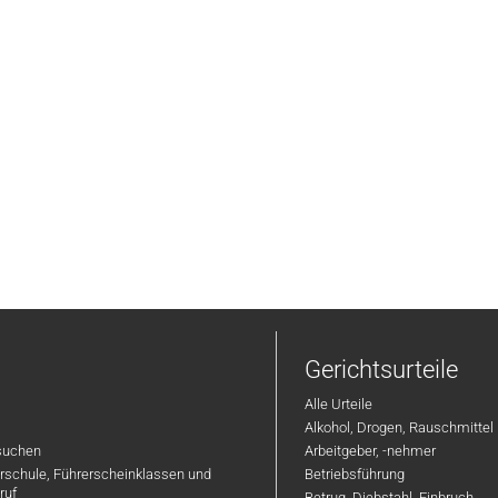
Gerichtsurteile
Alle Urteile
Alkohol, Drogen, Rauschmittel
suchen
Arbeitgeber, -nehmer
hrschule, Führerscheinklassen und
Betriebsführung
ruf
Betrug, Diebstahl, Einbruch