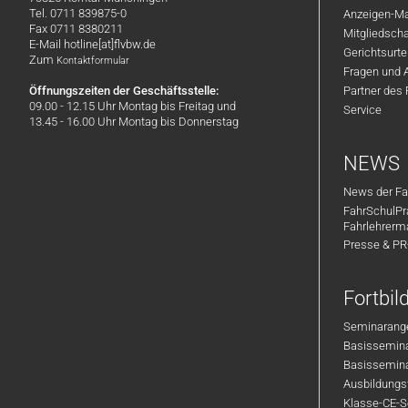
Tel. 0711 839875-0
Anzeigen-Ma
Fax 0711 8380211
Mitgliedsch
E-Mail hotline[at]flvbw.de
Gerichtsurte
Zum
Kontaktformular
Fragen und 
Öffnungszeiten der Geschäftsstelle:
Partner des
09.00 - 12.15 Uhr Montag bis Freitag und
Service
13.45 - 16.00 Uhr Montag bis Donnerstag
NEWS
News der Fa
FahrSchulPr
Fahrlehrerm
Presse & P
Fortbi
Seminarange
Basisseminar
Basisseminar
Ausbildungsf
Klasse-CE-Se