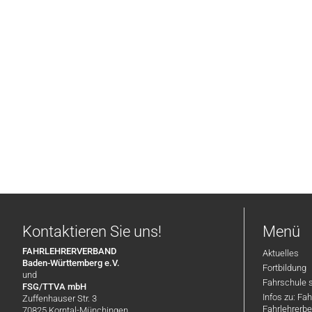
Kontaktieren Sie uns!
Menü
FAHRLEHRERVERBAND
Aktuelles
Baden-Württemberg e.V.
Fortbildung
und
Fahrschule 
FSG/TTVA mbH
Infos zu: Fa
Zuffenhauser Str. 3
Fahrlehrerbe
70825 Korntal-Münchingen