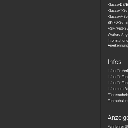
Klasse-DE/B
Klasse-T-Sem
Klasse-A-Sem
BKrFQ-Semi
ASF-/FES-Se
Weitere Ange
Informatione
Anerkennun
Infos
Infos für Ve
Infos für Fa
Infos für Fah
Infos zum Be
Führerschei
Fahrschulbr
Anzeig
Fahrlehrer S