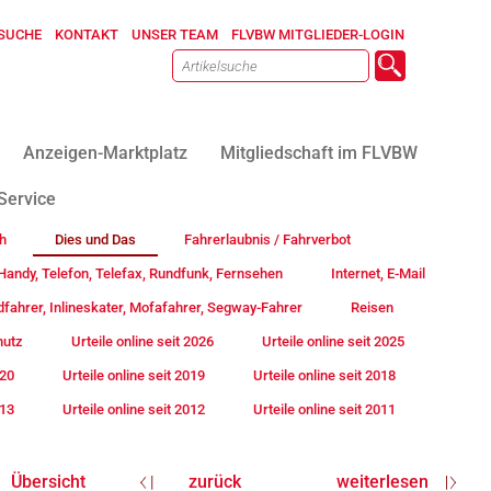
SUCHE
KONTAKT
UNSER TEAM
FLVBW MITGLIEDER-LOGIN
Anzeigen-Marktplatz
Mitgliedschaft im FLVBW
Service
h
Dies und Das
Fahrerlaubnis / Fahrverbot
andy, Telefon, Telefax, Rundfunk, Fernsehen
Internet, E-Mail
fahrer, Inlineskater, Mofafahrer, Segway-Fahrer
Reisen
hutz
Urteile online seit 2026
Urteile online seit 2025
020
Urteile online seit 2019
Urteile online seit 2018
013
Urteile online seit 2012
Urteile online seit 2011
Übersicht
zurück
weiterlesen