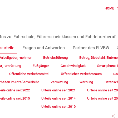
HOME
fos zu: Fahrschule, Führerscheinklassen und Fahrlehrerberuf
surteile
Fragen und Antworten
Partner des FLVBW
Arbeitgeber, -nehmer
Betriebsführung
Betrug, Diebstahl, Einbruc
ur, -umrüstung
Fußgänger
Geschwindigkeit
Smartphone, H
Öffentliche Verkehrsmittel
Öffentlicher Verkehrsraum
Rad
rhalten im Straßenverkehr
Vermietung
Werbung
Datensc
eile online seit 2022
Urteile online seit 2021
Urteile online seit 2
eile online seit 2015
Urteile online seit 2014
Urteile online seit 2
Urteile online seit 2010