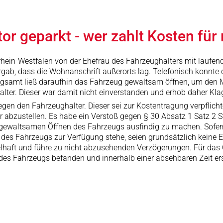
or geparkt - wer zahlt Kosten fü
drhein-Westfalen von der Ehefrau des Fahrzeughalters mit lauf
gab, dass die Wohnanschrift außerorts lag. Telefonisch konnte d
gsamt ließ daraufhin das Fahrzeug gewaltsam öffnen, um den M
er. Dieser war damit nicht einverstanden und erhob daher Kla
gen den Fahrzeughalter. Dieser sei zur Kostentragung verpflic
abzustellen. Es habe ein Verstoß gegen § 30 Absatz 1 Satz 2 St
gewaltsamen Öffnen des Fahrzeugs ausfindig zu machen. Sofern
g des Fahrzeugs zur Verfügung stehe, seien grundsätzlich keine
felhaft und führe zu nicht abzusehenden Verzögerungen. Für das
 des Fahrzeugs befanden und innerhalb einer absehbaren Zeit e