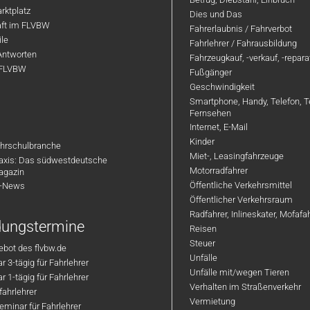
rktplatz
Dies und Das
aft im FLVBW
Fahrerlaubnis / Fahrverbot
ile
Fahrlehrer / Fahrausbildung
Antworten
Fahrzeugkauf, -verkauf, -repar
 FLVBW
Fußgänger
Geschwindigkeit
Smartphone, Handy, Telefon, T
Fernsehen
Internet, E-Mail
Kinder
hrschulbranche
Miet-, Leasingfahrzeuge
axis: Das südwestdeutsche
Motorradfahrer
agazin
Öffentliche Verkehrsmittel
R-News
Öffentlicher Verkehrsraum
Radfahrer, Inlineskater, Mofaf
ldungstermine
Reisen
Steuer
bot des flvbw.de
Unfälle
 3-tägig für Fahrlehrer
Unfälle mit/wegen Tieren
 1-tägig für Fahrlehrer
Verhalten im Straßenverkehr
ahrlehrer
Vermietung
minar für Fahrlehrer