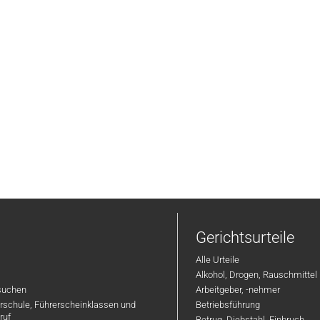
Gerichtsurteile
Alle Urteile
Alkohol, Drogen, Rauschmittel
suchen
Arbeitgeber, -nehmer
hrschule, Führerscheinklassen und
Betriebsführung
ruf
Betrug, Diebstahl, Einbruch