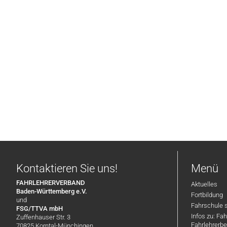
Kontaktieren Sie uns!
Menü
FAHRLEHRERVERBAND
Aktuelles
Baden-Württemberg e.V.
Fortbildung
und
Fahrschule 
FSG/TTVA mbH
Infos zu: Fa
Zuffenhauser Str. 3
Fahrlehrerbe
70825 Korntal-Münchingen