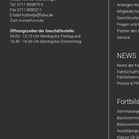
Tel. 0711 839875-0
Anzeigen-Ma
Fax 0711 8380211
Mitgliedsch
E-Mail hotline[at]flvbw.de
Gerichtsurte
Zum
Kontaktformular
Fragen und 
Öffnungszeiten der Geschäftsstelle:
Partner des
09.00 - 12.15 Uhr Montag bis Freitag und
Service
13.45 - 16.00 Uhr Montag bis Donnerstag
NEWS
News der Fa
FahrSchulPr
Fahrlehrerm
Presse & P
Fortbi
Seminarange
Basisseminar
Basisseminar
Ausbildungsf
Klasse-CE-Se