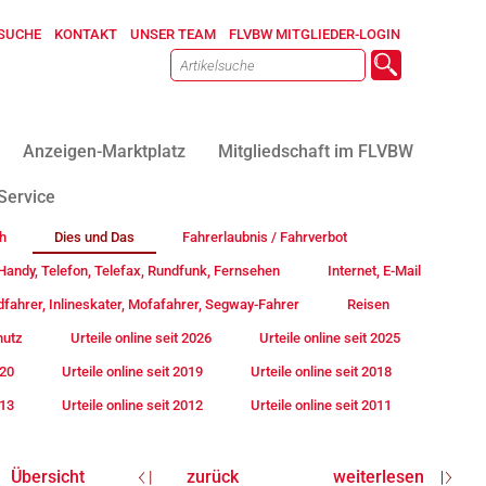
SUCHE
KONTAKT
UNSER TEAM
FLVBW MITGLIEDER-LOGIN
Anzeigen-Marktplatz
Mitgliedschaft im FLVBW
Service
h
Dies und Das
Fahrerlaubnis / Fahrverbot
andy, Telefon, Telefax, Rundfunk, Fernsehen
Internet, E-Mail
fahrer, Inlineskater, Mofafahrer, Segway-Fahrer
Reisen
hutz
Urteile online seit 2026
Urteile online seit 2025
020
Urteile online seit 2019
Urteile online seit 2018
013
Urteile online seit 2012
Urteile online seit 2011
Übersicht
zurück
weiterlesen