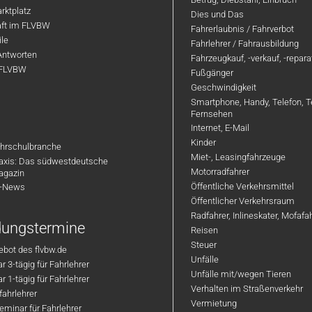
rktplatz
Dies und Das
aft im FLVBW
Fahrerlaubnis / Fahrverbot
ile
Fahrlehrer / Fahrausbildung
Antworten
Fahrzeugkauf, -verkauf, -repar
 FLVBW
Fußgänger
Geschwindigkeit
Smartphone, Handy, Telefon, T
Fernsehen
Internet, E-Mail
Kinder
hrschulbranche
Miet-, Leasingfahrzeuge
axis: Das südwestdeutsche
Motorradfahrer
agazin
Öffentliche Verkehrsmittel
R-News
Öffentlicher Verkehrsraum
Radfahrer, Inlineskater, Mofaf
ldungstermine
Reisen
Steuer
bot des flvbw.de
Unfälle
 3-tägig für Fahrlehrer
Unfälle mit/wegen Tieren
 1-tägig für Fahrlehrer
Verhalten im Straßenverkehr
ahrlehrer
Vermietung
minar für Fahrlehrer