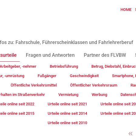
HOME
fos zu: Fahrschule, Führerscheinklassen und Fahrlehrerberuf
surteile
Fragen und Antworten
Partner des FLVBW
Arbeitgeber, -nehmer
Betriebsführung
Betrug, Diebstahl, Einbruc
ur, -umrüstung
Fußgänger
Geschwindigkeit
Smartphone, H
Öffentliche Verkehrsmittel
Öffentlicher Verkehrsraum
Rad
rhalten im Straßenverkehr
Vermietung
Werbung
Datensc
eile online seit 2022
Urteile online seit 2021
Urteile online seit 2
eile online seit 2015
Urteile online seit 2014
Urteile online seit 2
Urteile online seit 2010