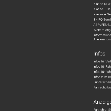
Klasse-DE/B
Klasse-T-Sem
Klasse-A-Sem
BKrFQ-Semi
ASF-/FES-Se
Weitere Ange
Informatione
Anerkennun
Infos
Infos für Ve
Infos für Fa
Infos für Fah
Infos zum Be
Führerschei
Fahrschulbr
Anzeig
Fahrlehrer S