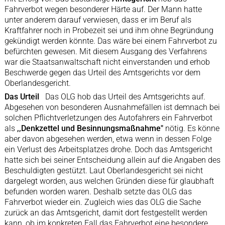
Fahrverbot wegen besonderer Härte auf. Der Mann hatte
unter anderem darauf verwiesen, dass er im Beruf als
Kraftfahrer noch in Probezeit sei und ihm ohne Begründung
gekündigt werden könnte. Das wäre bei einem Fahrverbot zu
befürchten gewesen. Mit diesem Ausgang des Verfahrens
war die Staatsanwaltschaft nicht einverstanden und erhob
Beschwerde gegen das Urteil des Amtsgerichts vor dem
Oberlandesgericht.
Das Urteil
Das OLG hob das Urteil des Amtsgerichts auf.
Abgesehen von besonderen Ausnahmefällen ist demnach bei
solchen Pflichtverletzungen des Autofahrers ein Fahrverbot
als
,,Denkzettel und Besinnungsmaßnahme"
nötig. Es könne
aber davon abgesehen werden, etwa wenn in dessen Folge
ein Verlust des Arbeitsplatzes drohe. Doch das Amtsgericht
hatte sich bei seiner Entscheidung allein auf die Angaben des
Beschuldigten gestützt. Laut Oberlandesgericht sei nicht
dargelegt worden, aus welchen Gründen diese für glaubhaft
befunden worden waren. Deshalb setzte das OLG das
Fahrverbot wieder ein. Zugleich wies das OLG die Sache
zurück an das Amtsgericht, damit dort festgestellt werden
kann, ob im konkreten Fall das Fahrverbot eine besondere