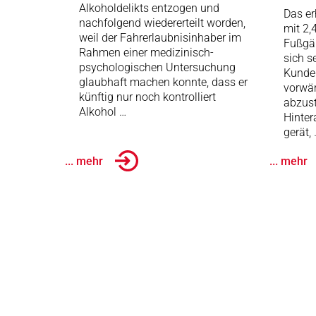
Alkoholdelikts entzogen und
Das er
nachfolgend wiedererteilt worden,
mit 2,
weil der Fahrerlaubnisinhaber im
Fußgän
Rahmen einer medizinisch-
sich s
psychologischen Untersuchung
Kunde
glaubhaft machen konnte, dass er
vorwär
künftig nur noch kontrolliert
abzust
Alkohol …
Hinter
gerät,
... mehr
... mehr