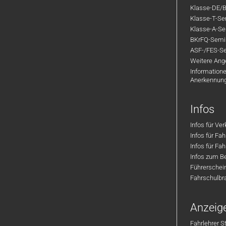
Klasse-DE/B
Klasse-T-Sem
Klasse-A-Sem
BKrFQ-Semi
ASF-/FES-Se
Weitere Ange
Informatione
Anerkennun
Infos
Infos für Ve
Infos für Fa
Infos für Fah
Infos zum Be
Führerschei
Fahrschulbr
Anzeig
Fahrlehrer S