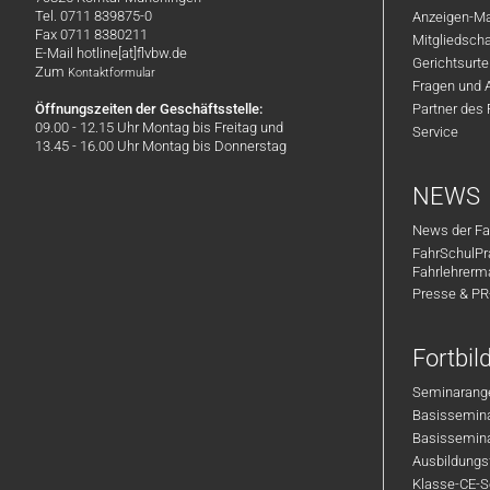
Tel. 0711 839875-0
Anzeigen-Ma
Fax 0711 8380211
Mitgliedsch
E-Mail hotline[at]flvbw.de
Gerichtsurte
Zum
Kontaktformular
Fragen und 
Öffnungszeiten der Geschäftsstelle:
Partner des
09.00 - 12.15 Uhr Montag bis Freitag und
Service
13.45 - 16.00 Uhr Montag bis Donnerstag
NEWS
News der Fa
FahrSchulPr
Fahrlehrerm
Presse & P
Fortbi
Seminarange
Basisseminar
Basisseminar
Ausbildungsf
Klasse-CE-Se