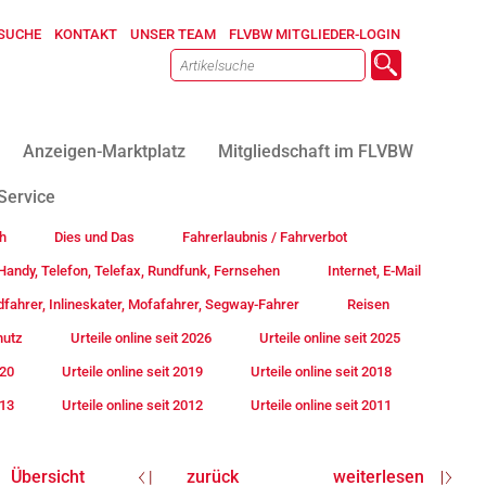
SUCHE
KONTAKT
UNSER TEAM
FLVBW MITGLIEDER-LOGIN
Anzeigen-Marktplatz
Mitgliedschaft im FLVBW
Service
h
Dies und Das
Fahrerlaubnis / Fahrverbot
andy, Telefon, Telefax, Rundfunk, Fernsehen
Internet, E-Mail
fahrer, Inlineskater, Mofafahrer, Segway-Fahrer
Reisen
hutz
Urteile online seit 2026
Urteile online seit 2025
020
Urteile online seit 2019
Urteile online seit 2018
013
Urteile online seit 2012
Urteile online seit 2011
Übersicht
zurück
weiterlesen