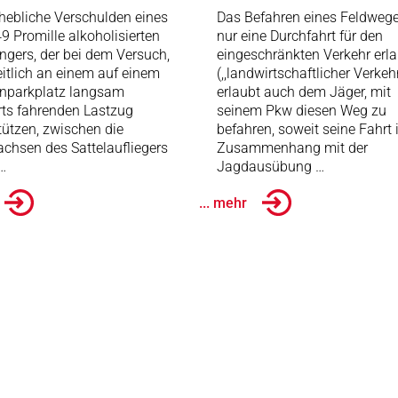
hebliche Verschulden eines
Das Befahren eines Feldwege
49 Promille alkoholisierten
nur eine Durchfahrt für den
gers, der bei dem Versuch,
eingeschränkten Verkehr erl
eitlich an einem auf einem
(,,landwirtschaftlicher Verkehr 
nparkplatz langsam
erlaubt auch dem Jäger, mit
ts fahrenden Lastzug
seinem Pkw diesen Weg zu
ützen, zwischen die
befahren, soweit seine Fahrt
achsen des Sattelaufliegers
Zusammenhang mit der
 …
Jagdausübung …
... mehr