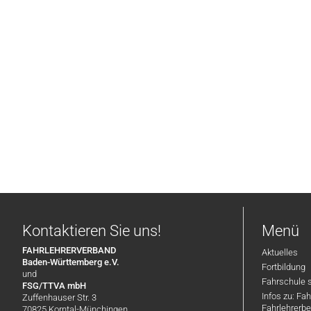
Kontaktieren Sie uns!
Menü
FAHRLEHRERVERBAND
Aktuelles
Baden-Württemberg e.V.
Fortbildung
und
Fahrschule 
FSG/TTVA mbH
Infos zu: Fa
Zuffenhauser Str. 3
Fahrlehrerbe
70825 Korntal-Münchingen