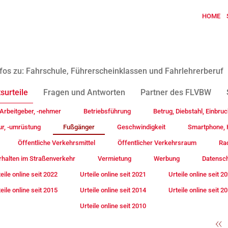
HOME
fos zu: Fahrschule, Führerscheinklassen und Fahrlehrerberuf
surteile
Fragen und Antworten
Partner des FLVBW
Arbeitgeber, -nehmer
Betriebsführung
Betrug, Diebstahl, Einbruc
ur, -umrüstung
Fußgänger
Geschwindigkeit
Smartphone, H
Öffentliche Verkehrsmittel
Öffentlicher Verkehrsraum
Rad
rhalten im Straßenverkehr
Vermietung
Werbung
Datensc
eile online seit 2022
Urteile online seit 2021
Urteile online seit 2
eile online seit 2015
Urteile online seit 2014
Urteile online seit 2
Urteile online seit 2010