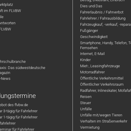
rktplatz
Dies und Das
aft im FLVBW
Fahrerlaubnis / Fahrverbot
ile
Fahrlehrer / Fahrausbildung
Antworten
Fahrzeugkauf, -verkauf, -repar
 FLVBW
Fußgänger
Geschwindigkeit
Smartphone, Handy, Telefon, T
Fernsehen
Internet, E-Mail
Kinder
hrschulbranche
Miet-, Leasingfahrzeuge
axis: Das südwestdeutsche
Motorradfahrer
agazin
Öffentliche Verkehrsmittel
R-News
Öffentlicher Verkehrsraum
Radfahrer, Inlineskater, Mofaf
ldungstermine
Reisen
Steuer
bot des flvbw.de
Unfälle
 3-tägig für Fahrlehrer
Unfälle mit/wegen Tieren
 1-tägig für Fahrlehrer
Verhalten im Straßenverkehr
ahrlehrer
Vermietung
minar für Fahrlehrer