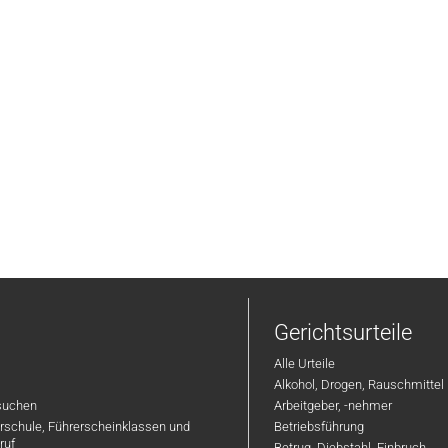
Gerichtsurteile
Alle Urteile
Alkohol, Drogen, Rauschmittel
suchen
Arbeitgeber, -nehmer
hrschule, Führerscheinklassen und
Betriebsführung
ruf
Betrug, Diebstahl, Einbruch