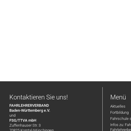
Kontaktieren Sie uns!
Menü
FAHRLEHRERVERBAND
Aktuelles
Baden-Württemberg e.V.
Fortbildung
und
Fahrschule 
FSG/TTVA mbH
Infos zu: Fa
Zuffenhauser Str. 3
Fahrlehrerbe
70825 Korntal-Münchingen