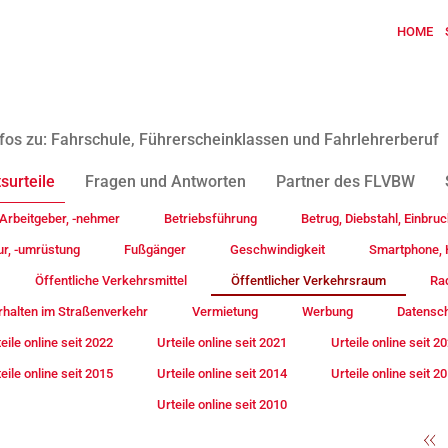
HOME
fos zu: Fahrschule, Führerscheinklassen und Fahrlehrerberuf
surteile
Fragen und Antworten
Partner des FLVBW
Arbeitgeber, -nehmer
Betriebsführung
Betrug, Diebstahl, Einbruc
ur, -umrüstung
Fußgänger
Geschwindigkeit
Smartphone, H
Öffentliche Verkehrsmittel
Öffentlicher Verkehrsraum
Rad
rhalten im Straßenverkehr
Vermietung
Werbung
Datensc
eile online seit 2022
Urteile online seit 2021
Urteile online seit 2
eile online seit 2015
Urteile online seit 2014
Urteile online seit 2
Urteile online seit 2010