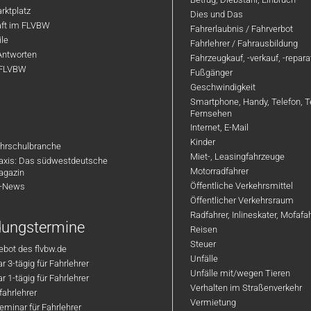
rktplatz
Dies und Das
aft im FLVBW
Fahrerlaubnis / Fahrverbot
ile
Fahrlehrer / Fahrausbildung
Antworten
Fahrzeugkauf, -verkauf, -repar
 FLVBW
Fußgänger
Geschwindigkeit
Smartphone, Handy, Telefon, T
Fernsehen
Internet, E-Mail
Kinder
hrschulbranche
Miet-, Leasingfahrzeuge
axis: Das südwestdeutsche
Motorradfahrer
agazin
Öffentliche Verkehrsmittel
R-News
Öffentlicher Verkehrsraum
Radfahrer, Inlineskater, Mofaf
ldungstermine
Reisen
Steuer
bot des flvbw.de
Unfälle
 3-tägig für Fahrlehrer
Unfälle mit/wegen Tieren
 1-tägig für Fahrlehrer
Verhalten im Straßenverkehr
ahrlehrer
Vermietung
minar für Fahrlehrer