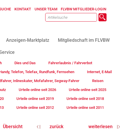
SUCHE
KONTAKT
UNSER TEAM
FLVBW MITGLIEDER-LOGIN
Anzeigen-Marktplatz
Mitgliedschaft im FLVBW
Service
h
Dies und Das
Fahrerlaubnis / Fahrverbot
andy, Telefon, Telefax, Rundfunk, Fernsehen
Internet, E-Mail
fahrer, Inlineskater, Mofafahrer, Segway-Fahrer
Reisen
hutz
Urteile online seit 2026
Urteile online seit 2025
020
Urteile online seit 2019
Urteile online seit 2018
013
Urteile online seit 2012
Urteile online seit 2011
Übersicht
zurück
weiterlesen