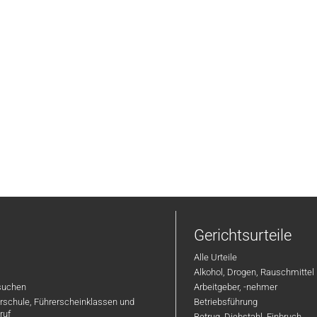
Gerichtsurteile
Alle Urteile
Alkohol, Drogen, Rauschmittel
suchen
Arbeitgeber, -nehmer
hrschule, Führerscheinklassen und
Betriebsführung
ruf
Betrug, Diebstahl, Einbruch