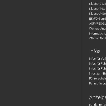
Klasse-DE/B
Klasse-T-Sem
Klasse-A-Sem
BKrFQ-Semi
ASF-/FES-Se
Weitere Ange
Informatione
Anerkennun
Infos
Infos für Ve
Infos für Fa
Infos für Fah
Infos zum Be
Führerschei
Fahrschulbr
Anzeig
Fahrlehrer S