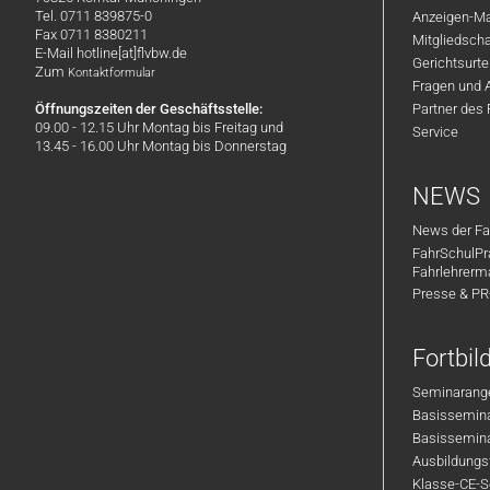
Tel. 0711 839875-0
Anzeigen-Ma
Fax 0711 8380211
Mitgliedsch
E-Mail hotline[at]flvbw.de
Gerichtsurte
Zum
Kontaktformular
Fragen und 
Öffnungszeiten der Geschäftsstelle:
Partner des
09.00 - 12.15 Uhr Montag bis Freitag und
Service
13.45 - 16.00 Uhr Montag bis Donnerstag
NEWS
News der Fa
FahrSchulPr
Fahrlehrerm
Presse & P
Fortbi
Seminarange
Basisseminar
Basisseminar
Ausbildungsf
Klasse-CE-Se