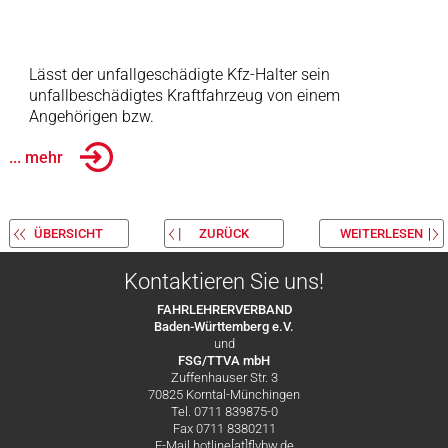
Lässt der unfallgeschädigte Kfz-Halter sein
unfallbeschädigtes Kraftfahrzeug von einem
Angehörigen bzw.
... mehr
ÜBERSICHT
ZURÜCK
WEITERLESEN
Kontaktieren Sie uns!
FAHRLEHRERVERBAND
Baden-Württemberg e.V.
und
FSG/TTVA mbH
Zuffenhauser Str. 3
70825 Korntal-Münchingen
Tel. 0711 839875-0
Fax 0711 8380211
E-Mail hotline[at]flvbw.de