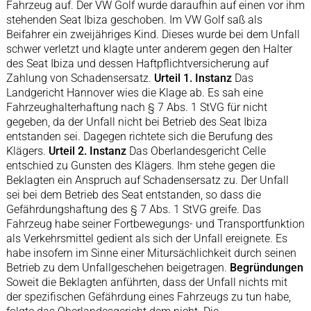
Fahrzeug auf. Der VW Golf wurde daraufhin auf einen vor ihm
stehenden Seat Ibiza geschoben. Im VW Golf saß als
Beifahrer ein zweijähriges Kind. Dieses wurde bei dem Unfall
schwer verletzt und klagte unter anderem gegen den Halter
des Seat Ibiza und dessen Haftpflichtversicherung auf
Zahlung von Schadensersatz.
Urteil 1. Instanz
Das
Landgericht Hannover wies die Klage ab. Es sah eine
Fahrzeughalterhaftung nach § 7 Abs. 1 StVG für nicht
gegeben, da der Unfall nicht bei Betrieb des Seat Ibiza
entstanden sei. Dagegen richtete sich die Berufung des
Klägers.
Urteil 2. Instanz
Das Oberlandesgericht Celle
entschied zu Gunsten des Klägers. Ihm stehe gegen die
Beklagten ein Anspruch auf Schadensersatz zu. Der Unfall
sei bei dem Betrieb des Seat entstanden, so dass die
Gefährdungshaftung des § 7 Abs. 1 StVG greife. Das
Fahrzeug habe seiner Fortbewegungs- und Transportfunktion
als Verkehrsmittel gedient als sich der Unfall ereignete. Es
habe insofern im Sinne einer Mitursächlichkeit durch seinen
Betrieb zu dem Unfallgeschehen beigetragen.
Begründungen
Soweit die Beklagten anführten, dass der Unfall nichts mit
der spezifischen Gefährdung eines Fahrzeugs zu tun habe,