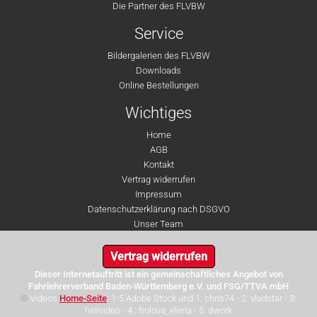
Die Partner des FLVBW
Service
Bildergalerien des FLVBW
Downloads
Online Bestellungen
Wichtiges
Home
AGB
Kontakt
Vertrag widerrufen
Impressum
Datenschutzerklärung nach DSGVO
Unser Team
Vertrag widerrufen
Dieser Internetauftritt ist ein gemeinschaftliches Angebot von
Fahrlehrerverband Baden-Württemberg e.V. und FSG/TTVA mbH
©
Videos
Home-Seite
: 1-5 Adobe Stock und 1: chris74 - 2: vladstar - 3:
helivideo - 4 : frolova_elena - 5: dwork