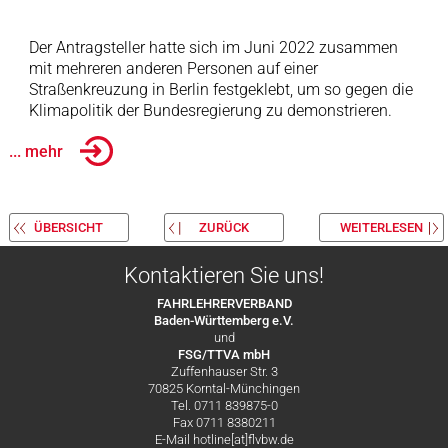
Der Antragsteller hatte sich im Juni 2022 zusammen
mit mehreren anderen Personen auf einer
Straßenkreuzung in Berlin festgeklebt, um so gegen die
Klimapolitik der Bundesregierung zu demonstrieren.
... mehr
ÜBERSICHT
ZURÜCK
WEITERLESEN
Kontaktieren Sie uns!
FAHRLEHRERVERBAND
Baden-Württemberg e.V.
und
FSG/TTVA mbH
Zuffenhauser Str. 3
70825 Korntal-Münchingen
Tel. 0711 839875-0
Fax 0711 8380211
E-Mail hotline[at]flvbw.de