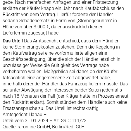
gebe. Nach mehrfachen Anfragen und einer Fristsetzung
erklärte der Käufer knapp ein Jahr nach Kaufabschluss den
Rücktritt von dem Vertrag. Hierfür forderte der Händler
sodann Schadenersatz in Form von „Stornogebühren“ in
Höhe von über 3.000 €, da er ausdrücklich keinen
Liefertermin zugesagt habe.
Das Urteil
Das Amtsgericht entschied, dass dem Händler
keine Stornierungskosten zustehen. Denn die Regelung in
dem Kaufvertrag sei eine vorformulierte allgemeine
Geschäftsbedingung, über die sich der Händler letztlich in
unzulässiger Weise die Gültigkeit des Vertrags habe
vorbehalten wollen. Maßgeblich sei daher, ob der Käufer
tatsächlich eine angemessene Zeit abgewartet habe,
innerhalb derer der Händler das Fahrzeug liefern musste. Das
sei unter Abwägung der Interessen beider Seiten jedenfalls
nach 18 Monaten der Fall (der Kläger hatte im Prozess erneut
den Rücktritt erklärt). Somit stünden dem Händler auch keine
Ersatzansprüche zu. Das Urteil ist rechtskräftig.
Amtsgericht Hanau –
Urteil vom 31.01.2024 – Az. 39 C 111/23
Quelle: ra-online GmbH, Berlin/Red. GLH