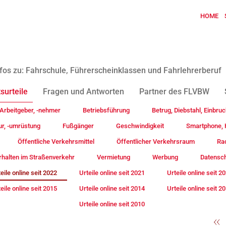
HOME
fos zu: Fahrschule, Führerscheinklassen und Fahrlehrerberuf
surteile
Fragen und Antworten
Partner des FLVBW
Arbeitgeber, -nehmer
Betriebsführung
Betrug, Diebstahl, Einbruc
ur, -umrüstung
Fußgänger
Geschwindigkeit
Smartphone, H
Öffentliche Verkehrsmittel
Öffentlicher Verkehrsraum
Rad
rhalten im Straßenverkehr
Vermietung
Werbung
Datensc
eile online seit 2022
Urteile online seit 2021
Urteile online seit 2
eile online seit 2015
Urteile online seit 2014
Urteile online seit 2
Urteile online seit 2010