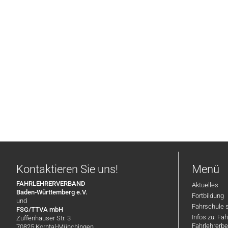
Kontaktieren Sie uns!
Menü
FAHRLEHRERVERBAND
Aktuelles
Baden-Württemberg e.V.
Fortbildung
und
Fahrschule 
FSG/TTVA mbH
Infos zu: Fa
Zuffenhauser Str. 3
Fahrlehrerbe
70825 Korntal-Münchingen