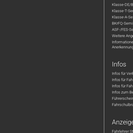
Klasse-DE/B
Klasse-T-Sem
Klasse-A-Sem
BKrFQ-Semi
ASF-/FES-Se
Weitere Ange
Informatione
Anerkennun
Infos
Infos für Ve
Infos für Fa
Infos für Fah
Infos zum Be
Führerschei
Fahrschulbr
Anzeig
Fahrlehrer S