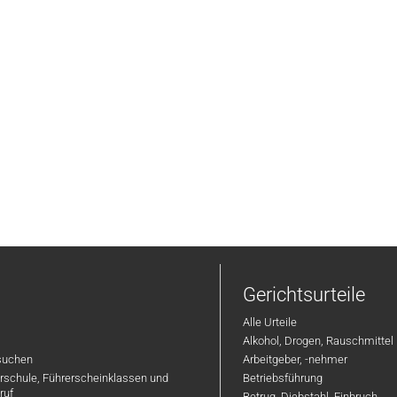
Gerichtsurteile
Alle Urteile
Alkohol, Drogen, Rauschmittel
suchen
Arbeitgeber, -nehmer
hrschule, Führerscheinklassen und
Betriebsführung
ruf
Betrug, Diebstahl, Einbruch