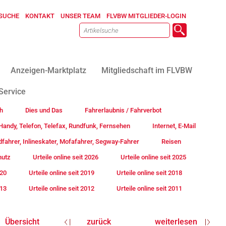
SUCHE
KONTAKT
UNSER TEAM
FLVBW MITGLIEDER-LOGIN
Anzeigen-Marktplatz
Mitgliedschaft im FLVBW
Service
h
Dies und Das
Fahrerlaubnis / Fahrverbot
andy, Telefon, Telefax, Rundfunk, Fernsehen
Internet, E-Mail
fahrer, Inlineskater, Mofafahrer, Segway-Fahrer
Reisen
hutz
Urteile online seit 2026
Urteile online seit 2025
020
Urteile online seit 2019
Urteile online seit 2018
013
Urteile online seit 2012
Urteile online seit 2011
Übersicht
zurück
weiterlesen