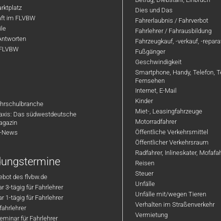
rktplatz
Dies und Das
aft im FLVBW
Fahrerlaubnis / Fahrverbot
ile
Fahrlehrer / Fahrausbildung
Antworten
Fahrzeugkauf, -verkauf, -repar
 FLVBW
Fußgänger
Geschwindigkeit
Smartphone, Handy, Telefon, T
Fernsehen
Internet, E-Mail
Kinder
hrschulbranche
Miet-, Leasingfahrzeuge
axis: Das südwestdeutsche
Motorradfahrer
agazin
Öffentliche Verkehrsmittel
R-News
Öffentlicher Verkehrsraum
Radfahrer, Inlineskater, Mofaf
ldungstermine
Reisen
Steuer
bot des flvbw.de
Unfälle
 3-tägig für Fahrlehrer
Unfälle mit/wegen Tieren
 1-tägig für Fahrlehrer
Verhalten im Straßenverkehr
ahrlehrer
Vermietung
minar für Fahrlehrer