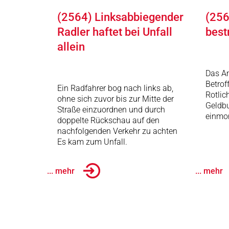
(2564) Linksabbiegender
(256
Radler haftet bei Unfall
best
allein
Das Am
Betrof
Ein Radfahrer bog nach links ab,
Rotlic
ohne sich zuvor bis zur Mitte der
Geldb
Straße einzuordnen und durch
einmon
doppelte Rückschau auf den
nachfolgenden Verkehr zu achten
Es kam zum Unfall.
... mehr
... mehr