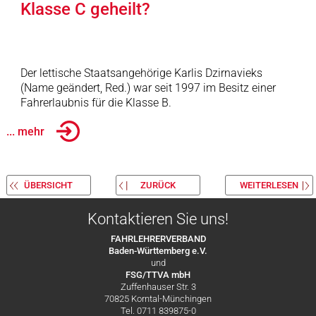
Klasse C geheilt?
Der lettische Staatsangehörige Karlis Dzirnavieks
(Name geändert, Red.) war seit 1997 im Besitz einer
Fahrerlaubnis für die Klasse B.
... mehr
ÜBERSICHT
ZURÜCK
WEITERLESEN
Kontaktieren Sie uns!
FAHRLEHRERVERBAND
Baden-Württemberg e.V.
und
FSG/TTVA mbH
Zuffenhauser Str. 3
70825 Korntal-Münchingen
Tel. 0711 839875-0