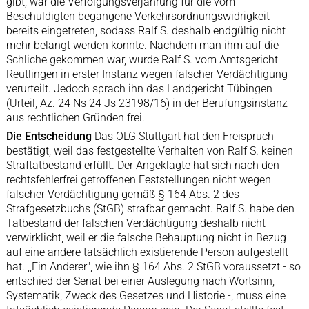
gibt, war die Verfolgungsverjährung für die vom
Beschuldigten begangene Verkehrsordnungswidrigkeit
bereits eingetreten, sodass Ralf S. deshalb endgültig nicht
mehr belangt werden konnte. Nachdem man ihm auf die
Schliche gekommen war, wurde Ralf S. vom Amtsgericht
Reutlingen in erster Instanz wegen falscher Verdächtigung
verurteilt. Jedoch sprach ihn das Landgericht Tübingen
(Urteil, Az. 24 Ns 24 Js 23198/16) in der Berufungsinstanz
aus rechtlichen Gründen frei.
Die Entscheidung
Das OLG Stuttgart hat den Freispruch
bestätigt, weil das festgestellte Verhalten von Ralf S. keinen
Straftatbestand erfüllt. Der Angeklagte hat sich nach den
rechtsfehlerfrei getroffenen Feststellungen nicht wegen
falscher Verdächtigung gemäß § 164 Abs. 2 des
Strafgesetzbuchs (StGB) strafbar gemacht. Ralf S. habe den
Tatbestand der falschen Verdächtigung deshalb nicht
verwirklicht, weil er die falsche Behauptung nicht in Bezug
auf eine andere tatsächlich existierende Person aufgestellt
hat. ,,Ein Anderer", wie ihn § 164 Abs. 2 StGB voraussetzt - so
entschied der Senat bei einer Auslegung nach Wortsinn,
Systematik, Zweck des Gesetzes und Historie -, muss eine