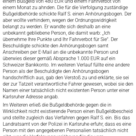
einem Bußgeld von 480 EUR und einem Fahrverbot von
einem Monat zu ahnden. Die für die Verfolgung zuständige
Bußgeldbehörde schickte Ralf S. einen Anhörungsbogen. Der
aber wollte verhindern, wegen der Ordnungswidrigkeit
belangt zu werden. Er wandte sich deshalb an eine
unbekannt gebliebene Person, die damit warb: ,,Ich
übernehme Ihre Punkte und Ihr Fahrverbot für Sie". Der
Beschuldigte schickte den Anhörungsbogen samt
Anschreiben per E-Mail an die unbekannte Person und
überwies dieser gemäß Absprache 1.000 EUR auf ein
Schweizer Bankkonto. Im weiteren Verlauf füllte eine andere
Person als der Beschuldigte den Anhörungsbogen
handschriftlich aus, gab den Verstoß zu und erklärte, sie sei
der zur Tatzeit verantwortliche Fahrer gewesen, wobei sie den
Namen einer tatsächlich nicht existenten Person unter einer
Karlsruher Adresse angab.
Im Weiteren erließ die Bußgeldbehörde gegen die in
Wirklichkeit nicht existierende Person einen Bußgeldbescheid
und stellte zugleich das Verfahren gegen Ralf S. ein. Bis das
Landratsamt von der Polizei in Karlsruhe erfuhr, dass es eine
Person mit den angegebenen Personalien tatsächlich nicht