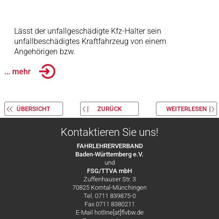
Lässt der unfallgeschädigte Kfz-Halter sein
unfallbeschädigtes Kraftfahrzeug von einem
Angehörigen bzw.
... mehr
ÜBERSICHT
ZURÜCK
WEITERLESEN
Kontaktieren Sie uns!
FAHRLEHRERVERBAND
Baden-Württemberg e.V.
und
FSG/TTVA mbH
Zuffenhauser Str. 3
70825 Korntal-Münchingen
Tel. 0711 839875-0
Fax 0711 8380211
E-Mail hotline[at]flvbw.de