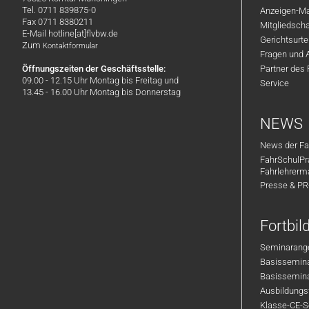
Tel. 0711 839875-0
Anzeigen-Ma
Fax 0711 8380211
Mitgliedsch
E-Mail hotline[at]flvbw.de
Gerichtsurte
Zum
Kontaktformular
Fragen und 
Öffnungszeiten der Geschäftsstelle:
Partner des
09.00 - 12.15 Uhr Montag bis Freitag und
Service
13.45 - 16.00 Uhr Montag bis Donnerstag
NEWS
News der Fa
FahrSchulPr
Fahrlehrerm
Presse & P
Fortbi
Seminarange
Basisseminar
Basisseminar
Ausbildungsf
Klasse-CE-Se