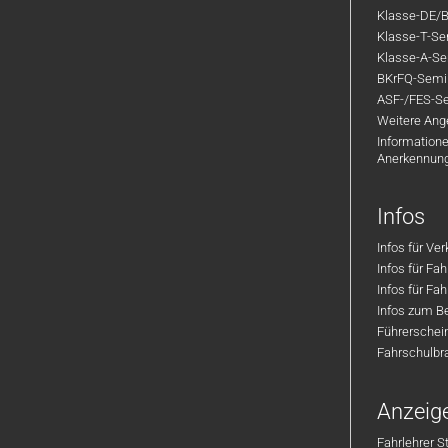
Klasse-DE/B
Klasse-T-Sem
Klasse-A-Sem
BKrFQ-Semi
ASF-/FES-Se
Weitere Ange
Informatione
Anerkennun
Infos
Infos für Ve
Infos für Fa
Infos für Fah
Infos zum Be
Führerschei
Fahrschulbr
Anzeig
Fahrlehrer S