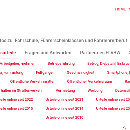
HOME
fos zu: Fahrschule, Führerscheinklassen und Fahrlehrerberuf
surteile
Fragen und Antworten
Partner des FLVBW
Arbeitgeber, -nehmer
Betriebsführung
Betrug, Diebstahl, Einbruc
ur, -umrüstung
Fußgänger
Geschwindigkeit
Smartphone, H
Öffentliche Verkehrsmittel
Öffentlicher Verkehrsraum
Rad
rhalten im Straßenverkehr
Vermietung
Werbung
Datensc
eile online seit 2022
Urteile online seit 2021
Urteile online seit 2
eile online seit 2015
Urteile online seit 2014
Urteile online seit 2
Urteile online seit 2010