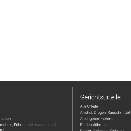
Gerichtsurteile
Alle Urteile
Alkohol, Drogen, Rauschmittel
suchen
Arbeitgeber, -nehmer
hrschule, Führerscheinklassen und
Betriebsführung
ruf
Betrug, Diebstahl, Einbruch