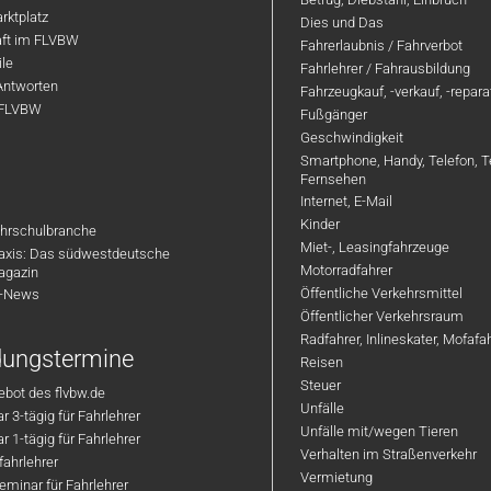
rktplatz
Dies und Das
aft im FLVBW
Fahrerlaubnis / Fahrverbot
ile
Fahrlehrer / Fahrausbildung
Antworten
Fahrzeugkauf, -verkauf, -repar
 FLVBW
Fußgänger
Geschwindigkeit
Smartphone, Handy, Telefon, T
Fernsehen
Internet, E-Mail
Kinder
hrschulbranche
Miet-, Leasingfahrzeuge
axis: Das südwestdeutsche
Motorradfahrer
agazin
Öffentliche Verkehrsmittel
R-News
Öffentlicher Verkehrsraum
Radfahrer, Inlineskater, Mofaf
ldungstermine
Reisen
Steuer
bot des flvbw.de
Unfälle
 3-tägig für Fahrlehrer
Unfälle mit/wegen Tieren
 1-tägig für Fahrlehrer
Verhalten im Straßenverkehr
ahrlehrer
Vermietung
minar für Fahrlehrer