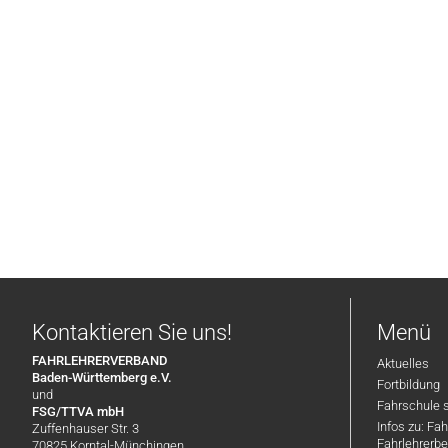
Kontaktieren Sie uns!
Menü
FAHRLEHRERVERBAND
Aktuelles
Baden-Württemberg e.V.
Fortbildung
und
Fahrschule 
FSG/TTVA mbH
Infos zu: Fa
Zuffenhauser Str. 3
Fahrlehrerbe
70825 Korntal-Münchingen