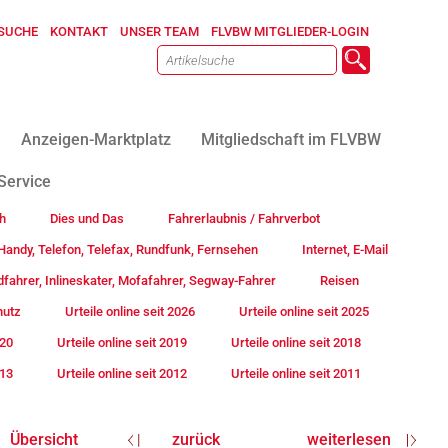
SUCHE
KONTAKT
UNSER TEAM
FLVBW MITGLIEDER-LOGIN
Anzeigen-Marktplatz
Mitgliedschaft im FLVBW
Service
h
Dies und Das
Fahrerlaubnis / Fahrverbot
andy, Telefon, Telefax, Rundfunk, Fernsehen
Internet, E-Mail
fahrer, Inlineskater, Mofafahrer, Segway-Fahrer
Reisen
hutz
Urteile online seit 2026
Urteile online seit 2025
020
Urteile online seit 2019
Urteile online seit 2018
013
Urteile online seit 2012
Urteile online seit 2011
Übersicht
zurück
weiterlesen