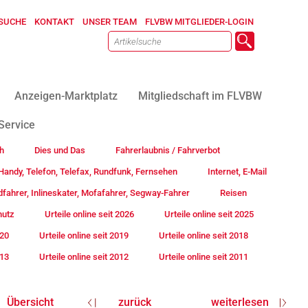
SUCHE
KONTAKT
UNSER TEAM
FLVBW MITGLIEDER-LOGIN
Anzeigen-Marktplatz
Mitgliedschaft im FLVBW
Service
h
Dies und Das
Fahrerlaubnis / Fahrverbot
andy, Telefon, Telefax, Rundfunk, Fernsehen
Internet, E-Mail
fahrer, Inlineskater, Mofafahrer, Segway-Fahrer
Reisen
hutz
Urteile online seit 2026
Urteile online seit 2025
020
Urteile online seit 2019
Urteile online seit 2018
013
Urteile online seit 2012
Urteile online seit 2011
Übersicht
zurück
weiterlesen