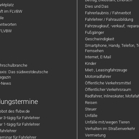
rktplatz
Dies und Das
aft im FLVBW
Fahrerlaubnis / Fahrverbot
ile
Fahrlehrer / Fahrausbildung
Antworten
Fahrzeugkauf, -verkauf, -repar
 FLVBW
Fußgänger
Geschwindigkeit
Smartphone, Handy, Telefon, T
Fernsehen
Internet, E-Mail
Kinder
hrschulbranche
Miet-, Leasingfahrzeuge
axis: Das südwestdeutsche
Motorradfahrer
agazin
Öffentliche Verkehrsmittel
R-News
Öffentlicher Verkehrsraum
Radfahrer, Inlineskater, Mofaf
ldungstermine
Reisen
Steuer
bot des flvbw.de
Unfälle
 3-tägig für Fahrlehrer
Unfälle mit/wegen Tieren
 1-tägig für Fahrlehrer
Verhalten im Straßenverkehr
ahrlehrer
Vermietung
minar für Fahrlehrer