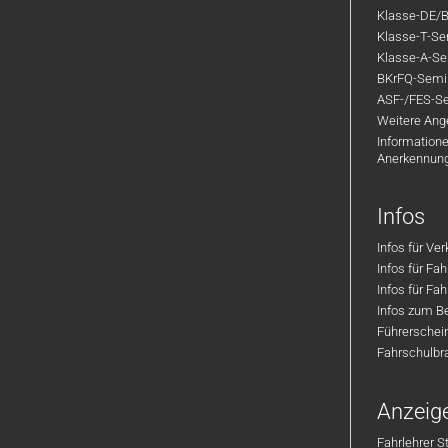
Klasse-DE/B
Klasse-T-Sem
Klasse-A-Sem
BKrFQ-Semi
ASF-/FES-Se
Weitere Ange
Informatione
Anerkennun
Infos
Infos für Ve
Infos für Fa
Infos für Fah
Infos zum Be
Führerschei
Fahrschulbr
Anzeig
Fahrlehrer S