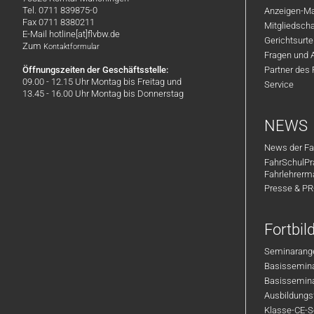
Tel. 0711 839875-0
Anzeigen-Ma
Fax 0711 8380211
Mitgliedsch
E-Mail hotline[at]flvbw.de
Gerichtsurte
Zum
Kontaktformular
Fragen und 
Öffnungszeiten der Geschäftsstelle:
Partner des
09.00 - 12.15 Uhr Montag bis Freitag und
Service
13.45 - 16.00 Uhr Montag bis Donnerstag
NEWS
News der Fa
FahrSchulPr
Fahrlehrerm
Presse & P
Fortbi
Seminarange
Basisseminar
Basisseminar
Ausbildungsf
Klasse-CE-Se