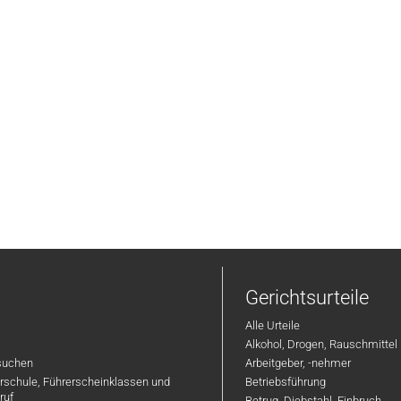
Gerichtsurteile
Alle Urteile
Alkohol, Drogen, Rauschmittel
suchen
Arbeitgeber, -nehmer
hrschule, Führerscheinklassen und
Betriebsführung
ruf
Betrug, Diebstahl, Einbruch