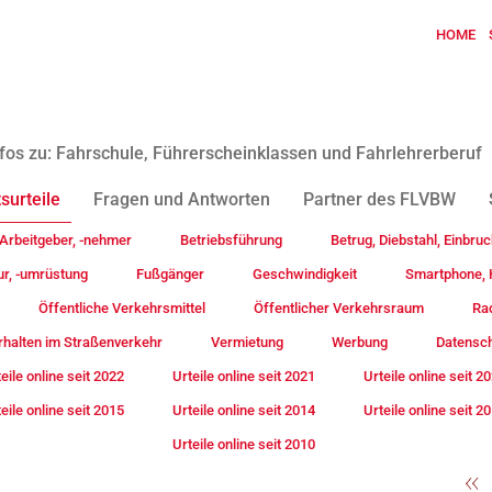
HOME
fos zu: Fahrschule, Führerscheinklassen und Fahrlehrerberuf
surteile
Fragen und Antworten
Partner des FLVBW
Arbeitgeber, -nehmer
Betriebsführung
Betrug, Diebstahl, Einbruc
ur, -umrüstung
Fußgänger
Geschwindigkeit
Smartphone, H
Öffentliche Verkehrsmittel
Öffentlicher Verkehrsraum
Rad
rhalten im Straßenverkehr
Vermietung
Werbung
Datensc
eile online seit 2022
Urteile online seit 2021
Urteile online seit 2
eile online seit 2015
Urteile online seit 2014
Urteile online seit 2
Urteile online seit 2010