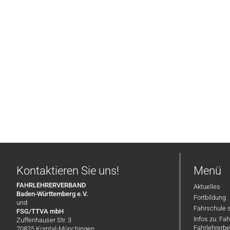
Kontaktieren Sie uns!
Menü
FAHRLEHRERVERBAND
Aktuelles
Baden-Württemberg e.V.
Fortbildung
und
Fahrschule 
FSG/TTVA mbH
Infos zu: Fa
Zuffenhauser Str. 3
Fahrlehrerbe
70825 Korntal-Münchingen