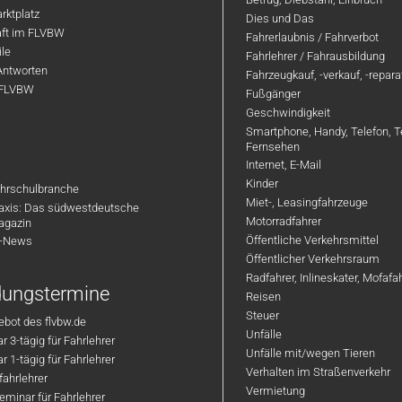
rktplatz
Dies und Das
aft im FLVBW
Fahrerlaubnis / Fahrverbot
ile
Fahrlehrer / Fahrausbildung
Antworten
Fahrzeugkauf, -verkauf, -repar
 FLVBW
Fußgänger
Geschwindigkeit
Smartphone, Handy, Telefon, T
Fernsehen
Internet, E-Mail
Kinder
hrschulbranche
Miet-, Leasingfahrzeuge
axis: Das südwestdeutsche
Motorradfahrer
agazin
Öffentliche Verkehrsmittel
R-News
Öffentlicher Verkehrsraum
Radfahrer, Inlineskater, Mofaf
ldungstermine
Reisen
Steuer
bot des flvbw.de
Unfälle
 3-tägig für Fahrlehrer
Unfälle mit/wegen Tieren
 1-tägig für Fahrlehrer
Verhalten im Straßenverkehr
ahrlehrer
Vermietung
minar für Fahrlehrer