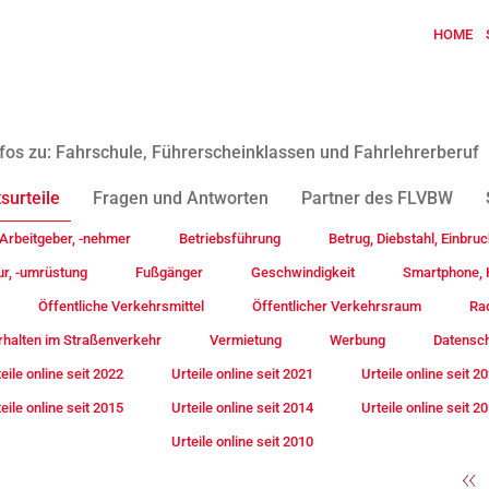
HOME
fos zu: Fahrschule, Führerscheinklassen und Fahrlehrerberuf
surteile
Fragen und Antworten
Partner des FLVBW
Arbeitgeber, -nehmer
Betriebsführung
Betrug, Diebstahl, Einbruc
ur, -umrüstung
Fußgänger
Geschwindigkeit
Smartphone, H
Öffentliche Verkehrsmittel
Öffentlicher Verkehrsraum
Rad
rhalten im Straßenverkehr
Vermietung
Werbung
Datensc
eile online seit 2022
Urteile online seit 2021
Urteile online seit 2
eile online seit 2015
Urteile online seit 2014
Urteile online seit 2
Urteile online seit 2010