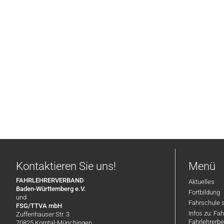
Kontaktieren Sie uns!
Menü
FAHRLEHRERVERBAND
Aktuelles
Baden-Württemberg e.V.
Fortbildung
und
Fahrschule 
FSG/TTVA mbH
Infos zu: Fa
Zuffenhauser Str. 3
Fahrlehrerbe
70825 Korntal-Münchingen