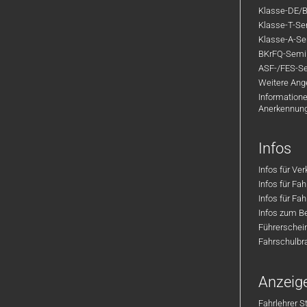
Klasse-DE/B
Klasse-T-Sem
Klasse-A-Sem
BKrFQ-Semi
ASF-/FES-Se
Weitere Ange
Informatione
Anerkennun
Infos
Infos für Ve
Infos für Fa
Infos für Fah
Infos zum Be
Führerschei
Fahrschulbr
Anzeig
Fahrlehrer S