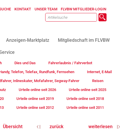
SUCHE
KONTAKT
UNSER TEAM
FLVBW MITGLIEDER-LOGIN
Anzeigen-Marktplatz
Mitgliedschaft im FLVBW
Service
h
Dies und Das
Fahrerlaubnis / Fahrverbot
andy, Telefon, Telefax, Rundfunk, Fernsehen
Internet, E-Mail
fahrer, Inlineskater, Mofafahrer, Segway-Fahrer
Reisen
hutz
Urteile online seit 2026
Urteile online seit 2025
020
Urteile online seit 2019
Urteile online seit 2018
013
Urteile online seit 2012
Urteile online seit 2011
Übersicht
zurück
weiterlesen