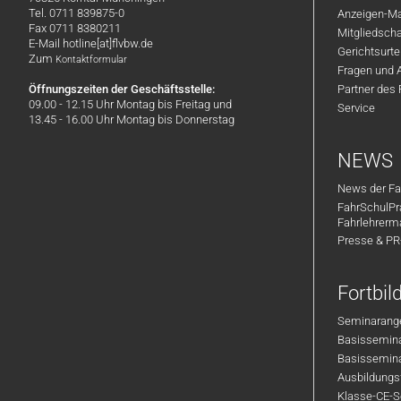
Tel. 0711 839875-0
Anzeigen-Ma
Fax 0711 8380211
Mitgliedsch
E-Mail hotline[at]flvbw.de
Gerichtsurte
Zum
Kontaktformular
Fragen und 
Öffnungszeiten der Geschäftsstelle:
Partner des
09.00 - 12.15 Uhr Montag bis Freitag und
Service
13.45 - 16.00 Uhr Montag bis Donnerstag
NEWS
News der Fa
FahrSchulPr
Fahrlehrerm
Presse & P
Fortbi
Seminarange
Basisseminar
Basisseminar
Ausbildungsf
Klasse-CE-Se