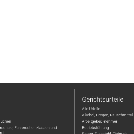
Gerichtsurteile
Alle Urteile
Alkohol, Drogen, Rauschmittel
suchen
Arbeitgeber, -nehmer
hrschule, Führerscheinklassen und
Betriebsführung
ruf
Betrug, Diebstahl, Einbruch