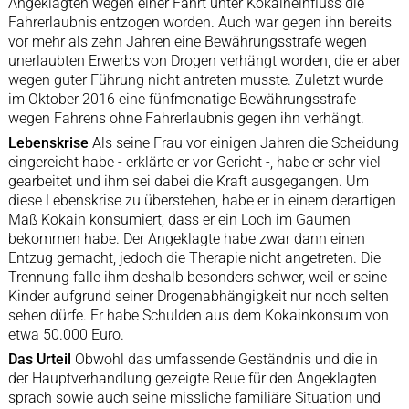
Angeklagten wegen einer Fahrt unter Kokaineinfluss die
Fahrerlaubnis entzogen worden. Auch war gegen ihn bereits
vor mehr als zehn Jahren eine Bewährungsstrafe wegen
unerlaubten Erwerbs von Drogen verhängt worden, die er aber
wegen guter Führung nicht antreten musste. Zuletzt wurde
im Oktober 2016 eine fünfmonatige Bewährungsstrafe
wegen Fahrens ohne Fahrerlaubnis gegen ihn verhängt.
Lebenskrise
Als seine Frau vor einigen Jahren die Scheidung
eingereicht habe - erklärte er vor Gericht -, habe er sehr viel
gearbeitet und ihm sei dabei die Kraft ausgegangen. Um
diese Lebenskrise zu überstehen, habe er in einem derartigen
Maß Kokain konsumiert, dass er ein Loch im Gaumen
bekommen habe. Der Angeklagte habe zwar dann einen
Entzug gemacht, jedoch die Therapie nicht angetreten. Die
Trennung falle ihm deshalb besonders schwer, weil er seine
Kinder aufgrund seiner Drogenabhängigkeit nur noch selten
sehen dürfe. Er habe Schulden aus dem Kokainkonsum von
etwa 50.000 Euro.
Das Urteil
Obwohl das umfassende Geständnis und die in
der Hauptverhandlung gezeigte Reue für den Angeklagten
sprach sowie auch seine missliche familiäre Situation und