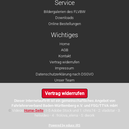
Service
Bildergalerien des FLVBW
Downloads
Online Bestellungen
Wichtiges
Home
AGB
Kontakt
Vertrag widerrufen
Impressum
Datenschutzerklärung nach DSGVO
Unser Team
Vertrag widerrufen
Dieser Internetauftritt ist ein gemeinschaftliches Angebot von
Fahrlehrerverband Baden-Württemberg e.V. und FSG/TTVA mbH
©
Videos
Home-Seite
: 1-5 Adobe Stock und 1: chris74 - 2: vladstar - 3:
helivideo - 4 : frolova_elena - 5: dwork
Powered by eduxx iRS