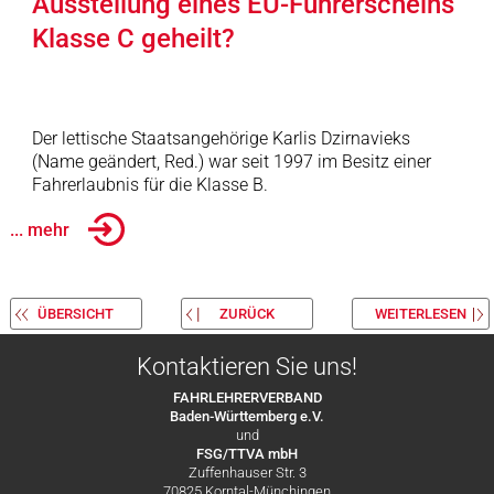
Ausstellung eines EU-Führerscheins
Klasse C geheilt?
Der lettische Staatsangehörige Karlis Dzirnavieks
(Name geändert, Red.) war seit 1997 im Besitz einer
Fahrerlaubnis für die Klasse B.
... mehr
ÜBERSICHT
ZURÜCK
WEITERLESEN
Kontaktieren Sie uns!
FAHRLEHRERVERBAND
Baden-Württemberg e.V.
und
FSG/TTVA mbH
Zuffenhauser Str. 3
70825 Korntal-Münchingen