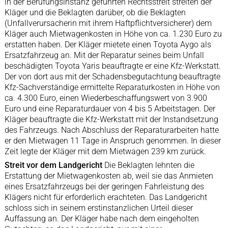
in der Berufungsinstanz geführten Rechtsstreit streiten der
Kläger und die Beklagten darüber, ob die Beklagten
(Unfallverursacherin mit ihrem Haftpflichtversicherer) dem
Kläger auch Mietwagenkosten in Höhe von ca. 1.230 Euro zu
erstatten haben. Der Kläger mietete einen Toyota Aygo als
Ersatzfahrzeug an. Mit der Reparatur seines beim Unfall
beschädigten Toyota Yaris beauftragte er eine Kfz-Werkstatt.
Der von dort aus mit der Schadensbegutachtung beauftragte
Kfz-Sachverständige ermittelte Reparaturkosten in Höhe von
ca. 4.300 Euro, einen Wiederbeschaffungswert von 3.900
Euro und eine Reparaturdauer von 4 bis 5 Arbeitstagen. Der
Kläger beauftragte die Kfz-Werkstatt mit der Instandsetzung
des Fahrzeugs. Nach Abschluss der Reparaturarbeiten hatte
er den Mietwagen 11 Tage in Anspruch genommen. In dieser
Zeit legte der Kläger mit dem Mietwagen 239 km zurück.
Streit vor dem Landgericht
Die Beklagten lehnten die
Erstattung der Mietwagenkosten ab, weil sie das Anmieten
eines Ersatzfahrzeugs bei der geringen Fahrleistung des
Klägers nicht für erforderlich erachteten. Das Landgericht
schloss sich in seinem erstinstanzlichen Urteil dieser
Auffassung an. Der Kläger habe nach dem eingeholten