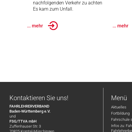
nachfolgenden Verkehr zu achten
Es kam zum Unfall.
... mehr
... mehr
Kontaktieren Sie uns!
Menü
FAHRLEHRERVERBAND
Aktuelles
Baden-Württemberg e.V.
Fortbildung
und
Fahrschule 
FSG/TTVA mbH
Infos zu: Fa
Zuffenhauser Str. 3
Fahrlehrerbe
70825 Korntal-Münchingen