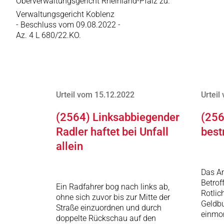
Oberverwaltungsgericht Rheinland-Pfalz zu.
Verwaltungsgericht Koblenz
- Beschluss vom 09.08.2022 -
Az. 4 L 680/22.KO.
Urteil vom 15.12.2022
Urteil
(2564) Linksabbiegender
(256
Radler haftet bei Unfall
best
allein
Das Am
Betrof
Ein Radfahrer bog nach links ab,
Rotlic
ohne sich zuvor bis zur Mitte der
Geldb
Straße einzuordnen und durch
einmon
doppelte Rückschau auf den