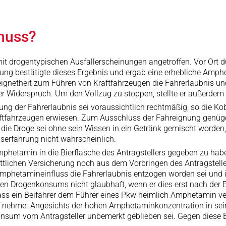
nuss?
mit drogentypischen Ausfallerscheinungen angetroffen. Vor Ort du
ng bestätigte dieses Ergebnis und ergab eine erhebliche Amphet
netheit zum Führen von Kraftfahrzeugen die Fahrerlaubnis und 
r Widerspruch. Um den Vollzug zu stoppen, stellte er außerdem
ung der Fahrerlaubnis sei voraussichtlich rechtmäßig, so die Kob
fahrzeugen erwiesen. Zum Ausschluss der Fahreignung genüge 
ie Droge sei ohne sein Wissen in ein Getränk gemischt worden, 
serfahrung nicht wahrscheinlich.
mphetamin in die Bierflasche des Antragstellers gegeben zu habe
tlichen Versicherung noch aus dem Vorbringen des Antragsteller
mphetamineinfluss die Fahrerlaubnis entzogen worden sei und
n Drogenkonsums nicht glaubhaft, wenn er dies erst nach der 
 dass ein Beifahrer dem Führer eines Pkw heimlich Amphetamin 
uf nehme. Angesichts der hohen Amphetaminkonzentration in sei
um vom Antragsteller unbemerkt geblieben sei. Gegen diese En