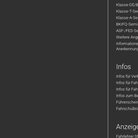
Klasse-DE/B
Klasse-T-Sem
Klasse-A-Sem
BKrFQ-Semi
ASF-/FES-Se
Weitere Ange
Informatione
Anerkennun
Infos
Infos für Ve
Infos für Fa
Infos für Fah
Infos zum Be
Führerschei
Fahrschulbr
Anzeig
Fahrlehrer S