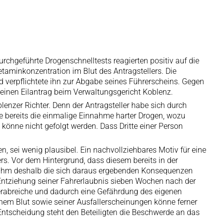
rchgeführte Drogenschnelltests reagierten positiv auf die
aminkonzentration im Blut des Antragstellers. Die
verpflichtete ihn zur Abgabe seines Führerscheins. Gegen
 einen Eilantrag beim Verwaltungsgericht Koblenz.
lenzer Richter. Denn der Antragsteller habe sich durch
bereits die einmalige Einnahme harter Drogen, wozu
könne nicht gefolgt werden. Dass Dritte einer Person
n, sei wenig plausibel. Ein nachvollziehbares Motiv für eine
s. Vor dem Hintergrund, dass diesem bereits in der
 ihm deshalb die sich daraus ergebenden Konsequenzen
Entziehung seiner Fahrerlaubnis sieben Wochen nach der
verabreiche und dadurch eine Gefährdung des eigenen
nem Blut sowie seiner Ausfallerscheinungen könne ferner
tscheidung steht den Beteiligten die Beschwerde an das