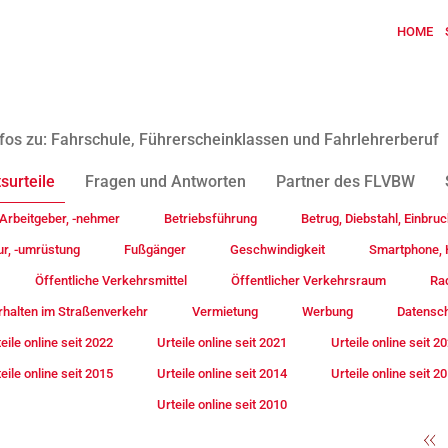
HOME
fos zu: Fahrschule, Führerscheinklassen und Fahrlehrerberuf
surteile
Fragen und Antworten
Partner des FLVBW
Arbeitgeber, -nehmer
Betriebsführung
Betrug, Diebstahl, Einbruc
ur, -umrüstung
Fußgänger
Geschwindigkeit
Smartphone, H
Öffentliche Verkehrsmittel
Öffentlicher Verkehrsraum
Rad
rhalten im Straßenverkehr
Vermietung
Werbung
Datensc
eile online seit 2022
Urteile online seit 2021
Urteile online seit 2
eile online seit 2015
Urteile online seit 2014
Urteile online seit 2
Urteile online seit 2010