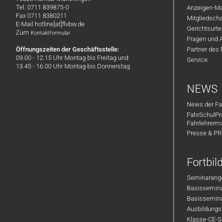
Tel. 0711 839875-0
Anzeigen-Ma
Fax 0711 8380211
Mitgliedsch
E-Mail hotline[at]flvbw.de
Gerichtsurte
Zum
Kontaktformular
Fragen und 
Öffnungszeiten der Geschäftsstelle:
Partner des
09.00 - 12.15 Uhr Montag bis Freitag und
Service
13.45 - 16.00 Uhr Montag bis Donnerstag
NEWS
News der Fa
FahrSchulPr
Fahrlehrerm
Presse & P
Fortbi
Seminarange
Basisseminar
Basisseminar
Ausbildungsf
Klasse-CE-Se