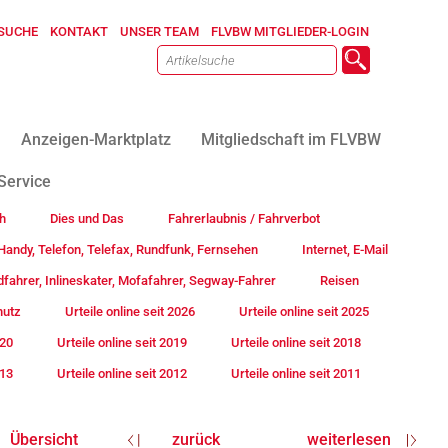
SUCHE
KONTAKT
UNSER TEAM
FLVBW MITGLIEDER-LOGIN
Anzeigen-Marktplatz
Mitgliedschaft im FLVBW
Service
h
Dies und Das
Fahrerlaubnis / Fahrverbot
andy, Telefon, Telefax, Rundfunk, Fernsehen
Internet, E-Mail
fahrer, Inlineskater, Mofafahrer, Segway-Fahrer
Reisen
hutz
Urteile online seit 2026
Urteile online seit 2025
020
Urteile online seit 2019
Urteile online seit 2018
013
Urteile online seit 2012
Urteile online seit 2011
Übersicht
zurück
weiterlesen