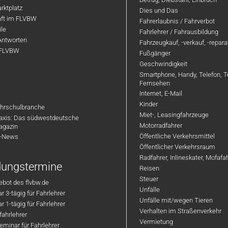
rktplatz
Dies und Das
aft im FLVBW
Fahrerlaubnis / Fahrverbot
ile
Fahrlehrer / Fahrausbildung
Antworten
Fahrzeugkauf, -verkauf, -repar
 FLVBW
Fußgänger
Geschwindigkeit
Smartphone, Handy, Telefon, T
Fernsehen
Internet, E-Mail
Kinder
hrschulbranche
Miet-, Leasingfahrzeuge
axis: Das südwestdeutsche
Motorradfahrer
agazin
Öffentliche Verkehrsmittel
R-News
Öffentlicher Verkehrsraum
Radfahrer, Inlineskater, Mofaf
ldungstermine
Reisen
Steuer
bot des flvbw.de
Unfälle
 3-tägig für Fahrlehrer
Unfälle mit/wegen Tieren
 1-tägig für Fahrlehrer
Verhalten im Straßenverkehr
ahrlehrer
Vermietung
minar für Fahrlehrer