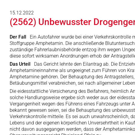
15.12.2022
(2562) Unbewusster Drogenge
Der Fall
Ein Autofahrer wurde bei einer Verkehrskontrolle 
Stoffgruppe Amphetamin. Die anschließende Blutuntersuchu
zuständige Fahrerlaubnisbehörde entzog ihm wegen Ungeeig
diese sofort wirksamen Anordnungen erhob der Antragstelle
Das Urteil
Das Gericht lehnte den Eilantrag ab. Die Entzieh
Amphetamineinnahme als ungeeignet zum Führen von Kraft
Amphetamine gehören. Der Behauptung des Antragstellers, d
Betäubungsmittel verabreichen, sei nach allgemeiner Leben
Die eidesstattliche Versicherung des Beifahrers, heimlich A
solche Handlungsweise ergebe sich weder aus der eidesstat
Vergangenheit wegen des Führens eines Fahrzeugs unter A
bekannt gewesen seien, sei die Behauptung des unbewusste
Verkehrskontrolle mitteile. Es sei auch unwahrscheinlich,
Lebens und der eigenen körperlichen Unversehrtheit in Ka
nicht davon ausgegangen werden, dass der Amphetaminkons