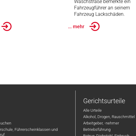
Waschstraße bemerkte ein
Fahrzeugführer an seinem
Fahrzeug Lackschäden.
... mehr
Gerichtsurteile
Alle Urteile
Alkohol, Drogen, Rauschmittel
suchen
Arbeitgeber, -nehmer
hrschule, Führerscheinklassen und
Betriebsführung
ruf
Betrug, Diebstahl, Einbruch