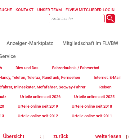
SUCHE
KONTAKT
UNSER TEAM
FLVBW MITGLIEDER-LOGIN
Anzeigen-Marktplatz
Mitgliedschaft im FLVBW
Service
h
Dies und Das
Fahrerlaubnis / Fahrverbot
andy, Telefon, Telefax, Rundfunk, Fernsehen
Internet, E-Mail
fahrer, Inlineskater, Mofafahrer, Segway-Fahrer
Reisen
hutz
Urteile online seit 2026
Urteile online seit 2025
020
Urteile online seit 2019
Urteile online seit 2018
013
Urteile online seit 2012
Urteile online seit 2011
Übersicht
zurück
weiterlesen