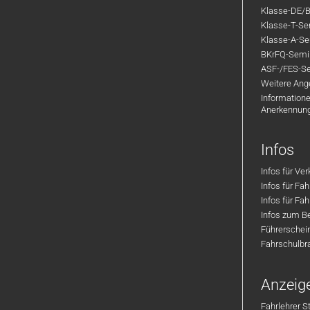
Klasse-DE/B
Klasse-T-Sem
Klasse-A-Sem
BKrFQ-Semi
ASF-/FES-Se
Weitere Ange
Informatione
Anerkennun
Infos
Infos für Ve
Infos für Fa
Infos für Fah
Infos zum Be
Führerschei
Fahrschulbr
Anzeig
Fahrlehrer S