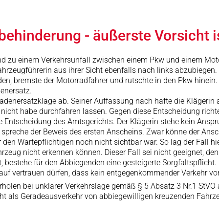
behinderung - äußerste Vorsicht 
d zu einem Verkehrsunfall zwischen einem Pkw und einem Motor
hrzeugführerin aus ihrer Sicht ebenfalls nach links abzubiegen
den, bremste der Motorradfahrer und rutschte in den Pkw hinein.
enersatz.
enersatzklage ab. Seiner Auffassung nach hafte die Klägerin allei
nicht habe durchfahren lassen. Gegen diese Entscheidung richtet
e Entscheidung des Amtsgerichts. Der Klägerin stehe kein Anspr
r spreche der Beweis des ersten Anscheins. Zwar könne der Ansc
den Wartepflichtigen noch nicht sichtbar war. So lag der Fall hi
zeug nicht erkennen können. Dieser Fall sei nicht geeignet, den 
estehe für den Abbiegenden eine gesteigerte Sorgfaltspflicht. 
auf vertrauen dürfen, dass kein entgegenkommender Verkehr vo
rholen bei unklarer Verkehrslage gemäß § 5 Absatz 3 Nr.1 StVO 
echt als Geradeausverkehr von abbiegewilligen kreuzenden Fahr