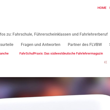
HOME
fos zu: Fahrschule, Führerscheinklassen und Fahrlehrerberuf
surteile
Fragen und Antworten
Partner des FLVBW
ranche
FahrSchulPraxis: Das südwestdeutsche Fahrlehrermagazin