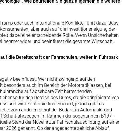
sychologie“. Wie beurteilen Sie ganz allgemein die weitere
 Trump oder auch internationale Konflikte, führt dazu, dass
r Konsumenten, aber auch auf die Investitionsneigung der
elt dabei eine entscheidende Rolle. Wenn Unsicherheiten
teilnehmer wider und beeinflusst die gesamte Wirtschaft.
auf die Bereitschaft der Fahrschulen, weiter in Fuhrpark
negativ beeinflusst. Wer nicht zwingend auf den
ilt besonders auch im Bereich der Motorradklassen, bei
schulbranche auf absehbare Zeit herrschenden
 ebenso für den Bereich des Büros, da die administrativen
ss und wird kontinuierlich erneuert, jedoch gibt es
riebe, zum anderen steigt der Bedarf an Automatik- und
 auf Schaltfahrzeugen im Rahmen der sogenannten B197-
uelle Stand der Novelle zur Fahrschulausbildung auf einer
uar 2026 genannt. Ob der angedachte zeitliche Ablauf