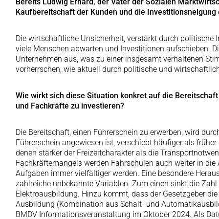
Bereits Ludwig Erhard, der Vater der Sozialen Marktwirtsch
Kaufbereitschaft der Kunden und die Investitionsneigun
Die wirtschaftliche Unsicherheit, verstärkt durch politische
viele Menschen abwarten und Investitionen aufschieben. Die
Unternehmen aus, was zu einer insgesamt verhaltenen Stim
vorherrschen, wie aktuell durch politische und wirtschaftli
Wie wirkt sich diese Situation konkret auf die Bereitscha
und Fachkräfte zu investieren?
Die Bereitschaft, einen Führerschein zu erwerben, wird durc
Führerschein angewiesen ist, verschiebt häufiger als frühe
denen stärker der Freizeitcharakter als die Transportnotw
Fachkräftemangels werden Fahrschulen auch weiter in die A
Aufgaben immer vielfältiger werden. Eine besondere Herausfo
zahlreiche unbekannte Variablen. Zum einen sinkt die Zahl
Elektroausbildung. Hinzu kommt, dass der Gesetzgeber die
Ausbildung (Kombination aus Schalt- und Automatikausbildu
BMDV Informationsveranstaltung im Oktober 2024. Als Datum