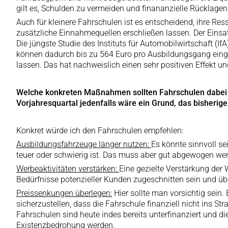
gilt es, Schulden zu vermeiden und finananzielle Rücklagen
Auch für kleinere Fahrschulen ist es entscheidend, ihre Re
zusätzliche Einnahmequellen erschließen lassen. Der Einsa
Die jüngste Studie des Instituts für Automobilwirtschaft (I
können dadurch bis zu 564 Euro pro Ausbildungsgang einges
lassen. Das hat nachweislich einen sehr positiven Effekt 
Welche konkreten Maßnahmen sollten Fahrschulen dabei i
Vorjahresquartal jedenfalls wäre ein Grund, das bisheri
Konkret würde ich den Fahrschulen empfehlen:
Ausbildungsfahrzeuge länger nutzen:
Es könnte sinnvoll s
teuer oder schwierig ist. Das muss aber gut abgewogen w
Werbeaktivitäten verstärken:
Eine gezielte Verstärkung der
Bedürfnisse potenzieller Kunden zugeschnitten sein und über
Preissenkungen überlegen:
Hier sollte man vorsichtig sein.
sicherzustellen, dass die Fahrschule finanziell nicht ins S
Fahrschulen sind heute indes bereits unterfinanziert und d
Existenzbedrohung werden.