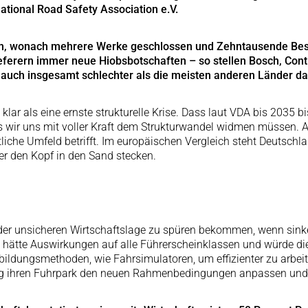
tional Road Safety Association e.V.
rn, wonach mehrere Werke geschlossen und Zehntausende Besc
ferern immer neue Hiobsbotschaften – so stellen Bosch, Cont
 auch insgesamt schlechter als die meisten anderen Länder da.
 klar als eine ernste strukturelle Krise. Dass laut VDA bis 2035 
ss wir uns mit voller Kraft dem Strukturwandel widmen müssen. Al
iche Umfeld betrifft. Im europäischen Vergleich steht Deutsch
er den Kopf in den Sand stecken.
er unsicheren Wirtschaftslage zu spüren bekommen, wenn sinke
hätte Auswirkungen auf alle Führerscheinklassen und würde die 
ildungsmethoden, wie Fahrsimulatoren, um effizienter zu arbeit
g ihren Fuhrpark den neuen Rahmenbedingungen anpassen und de