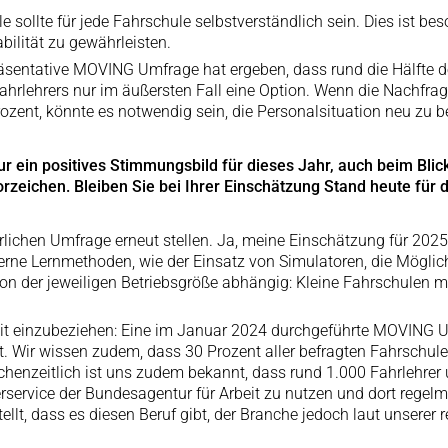
le sollte für jede Fahrschule selbstverständlich sein. Dies ist be
ilität zu gewährleisten.
sentative MOVING Umfrage hat ergeben, dass rund die Hälfte de
rlehrers nur im äußersten Fall eine Option. Wenn die Nachfrage 
ent, könnte es notwendig sein, die Personalsituation neu zu b
r ein positives Stimmungsbild für dieses Jahr, auch beim Blick
zeichen. Bleiben Sie bei Ihrer Einschätzung Stand heute fü
ichen Umfrage erneut stellen. Ja, meine Einschätzung für 2025 b
rne Lernmethoden, wie der Einsatz von Simulatoren, die Möglichke
on der jeweiligen Betriebsgröße abhängig: Kleine Fahrschulen m
mit einzubeziehen: Eine im Januar 2024 durchgeführte MOVING U
et. Wir wissen zudem, dass 30 Prozent aller befragten Fahrschu
henzeitlich ist uns zudem bekannt, dass rund 1.000 Fahrlehrer 
rservice der Bundesagentur für Arbeit zu nutzen und dort regelmä
ellt, dass es diesen Beruf gibt, der Branche jedoch laut unser