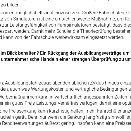
 zu bilden.
ssourcen möglichst effizient einzusetzen. Größere Fahrschulen k
tz von Simulatoren ist eine empfehlenswerte Maßnahme, um Kost
fA) zur Leistungsfähigkeit von Fahrsimulatoren bestätigt, dass d
part werden. Damit mehr Schüler die Theorieprüfung bestehen, 
und kann von der Fahrschule werbewirksam eingesetzt werden.
m Blick behalten? Ein Rückgang der Ausbildungsverträge um 
ge unternehmerische Handeln einer strengen Überprüfung zu un
ein, Ausbildungsfahrzeuge über den üblichen Zyklus hinaus einz
erden, auch was Wartungskosten und vertragliche Bedingungen a
 Werbemaßnahmen kann in wirtschaftlich angespannten Zeiten hilf
 ein gutes Preis-Leistungs-Verhältnis verfügen, damit eine opti
 Eine Preissenkung kann kurzfristig helfen, mehr Fahrschüler an
traucheln gerät. Denn nur wenn die Senkung langfristig sinnvoll
ie Renditeerwartungen äußerst gering. Insofern kann eine Preisse