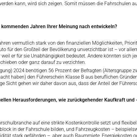
 werden kann, wird sich zeigen. Somit müssen die Fahrschulen au
en kommenden Jahren Ihrer Meinung nach entwickeln?
ahren vermutlich stark von den finanziellen Möglichkeiten, Pri
to für den Großteil der Bevölkerung unverzichtbar ist – vor alle
 weil er für sie Unabhängigkeit bedeutet. Andere könnten sich 
schieben oder ganz darauf zu verzichten.
agung) 2024 benötigen 56 Prozent der Befragten (Altersgruppe zw
ht haben) den Führerschein Klasse B aus beruflichen Gründen. 
nge Sicht gehen wir daher davon aus, dass der Anteil der Führers
uellen Herausforderungen, wie zurückgehender Kaufkraft und
hrschulbranche auf eine strikte Kostenkontrolle setzt und flexibe
nblock in der Fahrschule bilden, und Fahrzeugkosten – beispiel
dität stark gefährden –, aber auch Raummiete, Energiekosten od