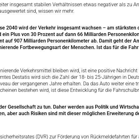
iter insgesamt stabilen Verhältnissen etwas negativer als zu A
sgewertet sind, wissen wir mehr.
ose 2040 wird der Verkehr insgesamt wachsen – am stärksten 
d ein Plus von 30 Prozent auf dann 66 Milliarden Personenkil
t auf 907 Milliarden Personenkilometer ab. Damit geht der Ant
inierende Fortbewegungsart der Menschen. Ist das für die Fahr
ierende Verkehrsmittel bleiben wird, ist eine positive Nachricht 
es Destatis wird sich die Zahl der 18- bis 25-Jährigen in Deu
veau der vergangenen Jahre erhalten. Da das Auto weiter eine tr
heinen bestehen wird, ist diese Entwicklung für die Fahrschulb
 der Gesellschaft zu tun. Daher werden aus Politik und Wirts
en, aber auch Risiken sind mit dieser möglichen Erweiterung de
icherheitsrates (DVR) zur Förderung von Rückmeldefahrten für ält