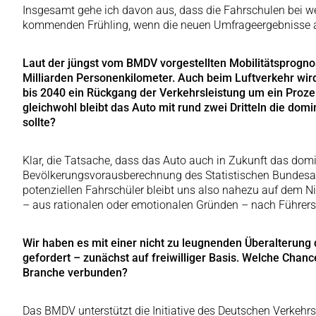
Insgesamt gehe ich davon aus, dass die Fahrschulen bei we
kommenden Frühling, wenn die neuen Umfrageergebnisse au
Laut der jüngst vom BMDV vorgestellten Mobilitätsprogn
Milliarden Personenkilometer. Auch beim Luftverkehr wir
bis 2040 ein Rückgang der Verkehrsleistung um ein Prozen
gleichwohl bleibt das Auto mit rund zwei Dritteln die dom
sollte?
Klar, die Tatsache, dass das Auto auch in Zukunft das domin
Bevölkerungsvorausberechnung des Statistischen Bundesamt
potenziellen Fahrschüler bleibt uns also nahezu auf dem Ni
– aus rationalen oder emotionalen Gründen – nach Führersc
Wir haben es mit einer nicht zu leugnenden Überalterung
gefordert – zunächst auf freiwilliger Basis. Welche Chanc
Branche verbunden?
Das BMDV unterstützt die Initiative des Deutschen Verkehrss