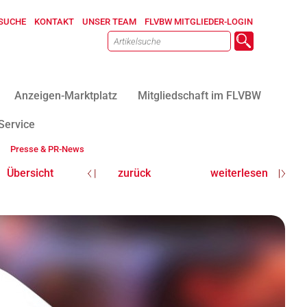
SUCHE
KONTAKT
UNSER TEAM
FLVBW MITGLIEDER-LOGIN
Anzeigen-Marktplatz
Mitgliedschaft im FLVBW
Service
Presse & PR-News
Übersicht
zurück
weiterlesen