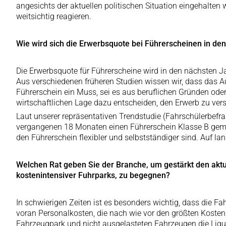
angesichts der aktuellen politischen Situation eingehalten
weitsichtig reagieren.
Wie wird sich die Erwerbsquote bei Führerscheinen in d
Die Erwerbsquote für Führerscheine wird in den nächsten J
Aus verschiedenen früheren Studien wissen wir, dass das Au
Führerschein ein Muss, sei es aus beruflichen Gründen oder
wirtschaftlichen Lage dazu entscheiden, den Erwerb zu ver
Laut unserer repräsentativen Trendstudie (Fahrschülerbefr
vergangenen 18 Monaten einen Führerschein Klasse B gemac
den Führerschein flexibler und selbstständiger sind. Auf la
Welchen Rat geben Sie der Branche, um gestärkt den akt
kostenintensiver Fuhrparks, zu begegnen?
In schwierigen Zeiten ist es besonders wichtig, dass die Fa
voran Personalkosten, die nach wie vor den größten Koste
Fahrzeugpark und nicht ausgelasteten Fahrzeugen die Liqui