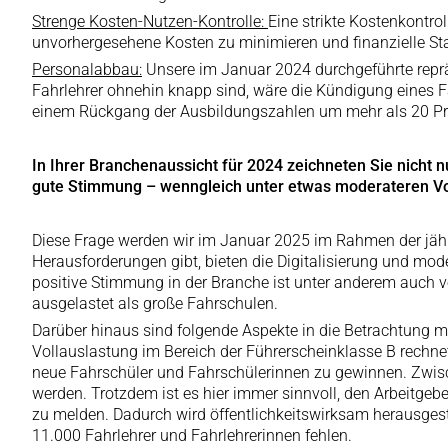
Strenge Kosten-Nutzen-Kontrolle:
Eine strikte Kostenkontrol
unvorhergesehene Kosten zu minimieren und finanzielle Stab
Personalabbau:
Unsere im Januar 2024 durchgeführte reprä
Fahrlehrer ohnehin knapp sind, wäre die Kündigung eines Fah
einem Rückgang der Ausbildungszahlen um mehr als 20 Proz
In Ihrer Branchenaussicht für 2024 zeichneten Sie nicht nu
gute Stimmung – wenngleich unter etwas moderateren Vor
Diese Frage werden wir im Januar 2025 im Rahmen der jährl
Herausforderungen gibt, bieten die Digitalisierung und mode
positive Stimmung in der Branche ist unter anderem auch v
ausgelastet als große Fahrschulen.
Darüber hinaus sind folgende Aspekte in die Betrachtung 
Vollauslastung im Bereich der Führerscheinklasse B rechn
neue Fahrschüler und Fahrschülerinnen zu gewinnen. Zwisc
werden. Trotzdem ist es hier immer sinnvoll, den Arbeitgebe
zu melden. Dadurch wird öffentlichkeitswirksam herausgest
11.000 Fahrlehrer und Fahrlehrerinnen fehlen.