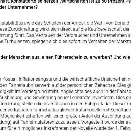
aft, konstatierte seinerzeit „Wirtschaften ist zu 50 Prozent P
g der Unternehmer?
 Instabilitäten, wie das Scheitern der Ampel, die Wahl von Donald
se Zurückhaltung wirkt sich direkt auf die Kaufbereitschaft de
mung führt. Das Vertrauen der Verbraucher und Unternehmen spi
che Turbulenzen, spiegelt sich dies sofort im Verhalten der Markt
ft der Menschen aus, einen Führerschein zu erwerben? Und wie 
h Kosten, Inflationsängste und die wirtschaftliche Unsicherheit 
r den Fahrerlaubniserwerb auf der persönlichen Zeitachse. Dies g
endigkeit im Vordergrund steht. Angesichts des auch in der Fahr
usbildung und Gewinnung neuer Lehrkräfte investieren. Dies gilt
rderung stellen die Investitionen in den Fuhrpark dar. Dieser mu
 der verfügbaren fahrschultauglichen Automodelle mit Schaltget
 Möglichkeit schaffen will, einen großen Anteil der Ausbildung
ng) auf Fahrsimulatoren zuzulassen. Vorgestellt wurde der akt
 für ein mögliches Inkrafttreten der Novelle wurde der 1. Febr