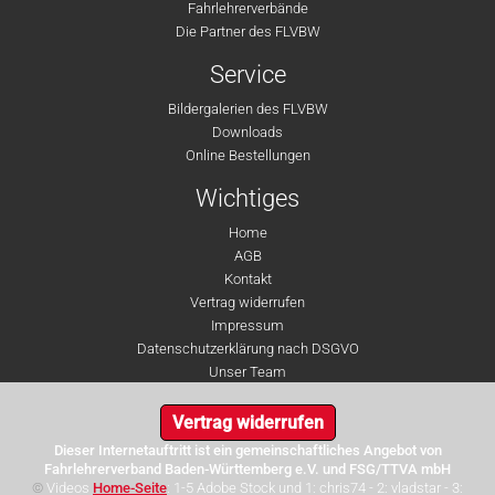
Fahrlehrerverbände
Die Partner des FLVBW
Service
Bildergalerien des FLVBW
Downloads
Online Bestellungen
Wichtiges
Home
AGB
Kontakt
Vertrag widerrufen
Impressum
Datenschutzerklärung nach DSGVO
Unser Team
Vertrag widerrufen
Dieser Internetauftritt ist ein gemeinschaftliches Angebot von
Fahrlehrerverband Baden-Württemberg e.V. und FSG/TTVA mbH
©
Videos
Home-Seite
: 1-5 Adobe Stock und 1: chris74 - 2: vladstar - 3: